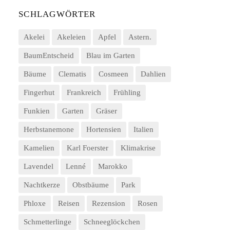
SCHLAGWÖRTER
Akelei
Akeleien
Apfel
Astern.
BaumEntscheid
Blau im Garten
Bäume
Clematis
Cosmeen
Dahlien
Fingerhut
Frankreich
Frühling
Funkien
Garten
Gräser
Herbstanemone
Hortensien
Italien
Kamelien
Karl Foerster
Klimakrise
Lavendel
Lenné
Marokko
Nachtkerze
Obstbäume
Park
Phloxe
Reisen
Rezension
Rosen
Schmetterlinge
Schneeglöckchen