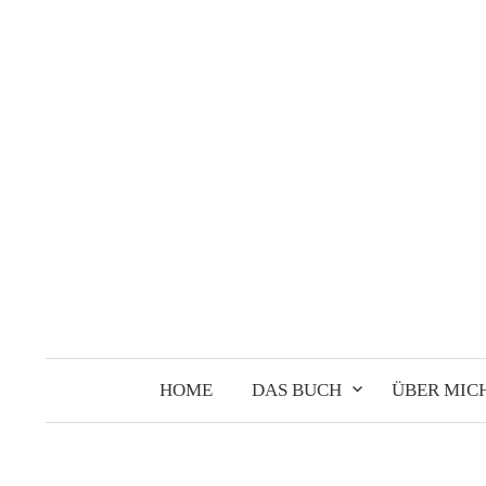
Springe
zum
Inhalt
HOME
DAS BUCH
ÜBER MIC