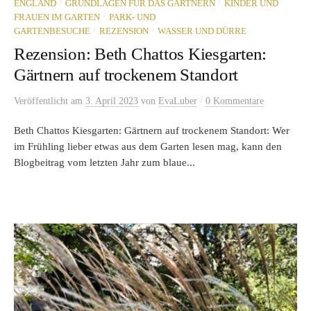
/
/
ENGLAND
GRUNDLAGEN FÜR DAS GÄRTNERN
KINDER UND
/
FRAUEN IM GARTEN
PARK- UND
/
/
GARTENBESUCHE
REZENSION
WASSER UND DÜRRE
Rezension: Beth Chattos Kiesgarten:
Gärtnern auf trockenem Standort
/
Veröffentlicht
am
3. April 2023
von
EvaLuber
0 Kommentare
Beth Chattos Kiesgarten: Gärtnern auf trockenem Standort: Wer
im Frühling lieber etwas aus dem Garten lesen mag, kann den
Blogbeitrag vom letzten Jahr zum blaue...