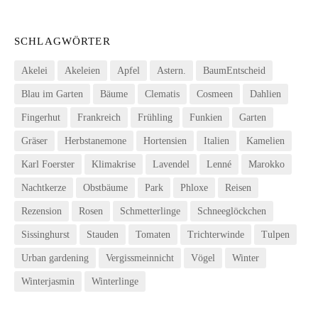
SCHLAGWÖRTER
Akelei
Akeleien
Apfel
Astern.
BaumEntscheid
Blau im Garten
Bäume
Clematis
Cosmeen
Dahlien
Fingerhut
Frankreich
Frühling
Funkien
Garten
Gräser
Herbstanemone
Hortensien
Italien
Kamelien
Karl Foerster
Klimakrise
Lavendel
Lenné
Marokko
Nachtkerze
Obstbäume
Park
Phloxe
Reisen
Rezension
Rosen
Schmetterlinge
Schneeglöckchen
Sissinghurst
Stauden
Tomaten
Trichterwinde
Tulpen
Urban gardening
Vergissmeinnicht
Vögel
Winter
Winterjasmin
Winterlinge