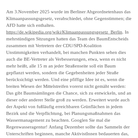
Am 3.November 2025 wurde im Berliner Abgeordnetenhaus das
Klimaanpassungsgesetz, verabschiedet, ohne Gegenstimmen; die
AFD hatte sich enthalten.
https://de.wikipedia.org/wiki/Klimaanpassungsgesetz_Berlin
. In
mehrstündigen Sitzungen hatten das Team des BaumEntscheids
zusammen mit Vertretern der CDU/SPD-Koalition
Unstimmigkeiten verhandelt, bei manchen Punkten sehen dies
auch die BE-Vertreter als Verbesserungen, etwa, wenn es nicht
mehr heißt, alle 15 m an jeder Straßenseite soll ein Baum
gepflanzt werden, sondern die Gegebenheiten jeder Straße
berücksichtigt werden. Und eine pfiffige Idee ist es, wenn die
breiten Wiesen der Mittelstreifen vorerst nicht gemäht werden:
Das gibt Baumsämlingen die Chance, sich zu entwickeln, und an
dieser oder anderer Stelle groß zu werden. Erweitert wurde auch
der Aspekt von fußläufig erreichbaren Grünflächen in jedem
Bezirk und die Verpflichtung, bei Planungsmaßnahmen das
Wassermanagement zu beachten. Googlen Sie mal die
Regenwasseragentur! Anfang Dezember sollte das Sammeln der
Unterschriften beginnen, manche AktivistInnen bedauerten das,