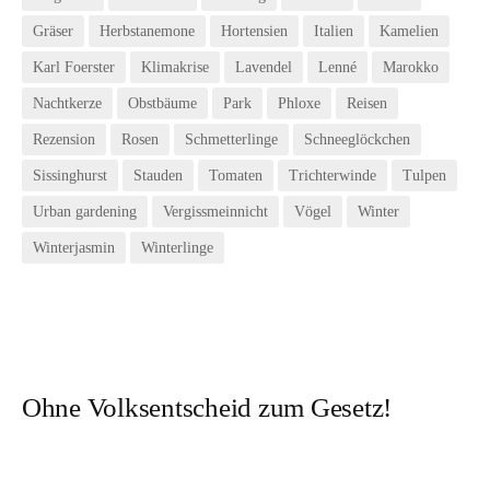
Gräser
Herbstanemone
Hortensien
Italien
Kamelien
Karl Foerster
Klimakrise
Lavendel
Lenné
Marokko
Nachtkerze
Obstbäume
Park
Phloxe
Reisen
Rezension
Rosen
Schmetterlinge
Schneeglöckchen
Sissinghurst
Stauden
Tomaten
Trichterwinde
Tulpen
Urban gardening
Vergissmeinnicht
Vögel
Winter
Winterjasmin
Winterlinge
Ohne Volksentscheid zum Gesetz!