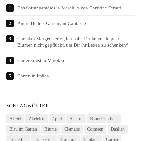
Das Safranparadies in Marokko von Christine Ferrari
André Hellers Garten am Gardasee
Christian Morgenstern: „Ich habe Dir heute ein paar
Blumen nicht gepflückt, um Dir ihr Leben zu schenken“
Gartenkunst in Marokko
Gärten in Italien
SCHLAGWÖRTER
Akelei
Akeleien
Apfel
Astern.
BaumEntscheid
Blau im Garten
Bäume
Clematis
Cosmeen
Dahlien
Fingerhut
Frankreich
Frühling
Funkien
Garten