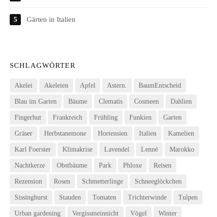
Gärten in Italien
SCHLAGWÖRTER
Akelei
Akeleien
Apfel
Astern.
BaumEntscheid
Blau im Garten
Bäume
Clematis
Cosmeen
Dahlien
Fingerhut
Frankreich
Frühling
Funkien
Garten
Gräser
Herbstanemone
Hortensien
Italien
Kamelien
Karl Foerster
Klimakrise
Lavendel
Lenné
Marokko
Nachtkerze
Obstbäume
Park
Phloxe
Reisen
Rezension
Rosen
Schmetterlinge
Schneeglöckchen
Sissinghurst
Stauden
Tomaten
Trichterwinde
Tulpen
Urban gardening
Vergissmeinnicht
Vögel
Winter