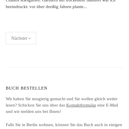
Chattos Kiesgarten: Gärtnern auf trockenem Standort war ich
beeindruckt: vor über dreißig Jahren plante...
Seitennummerierung
Nächster »
der
Beiträge
BUCH BESTELLEN
Wir haben Sie neugierig gemacht und Sie wollen gleich weiter
lesen? Schicken Sie uns über das
Kontaktformular
eine E-Mail
und wir melden uns bei Ihnen!
Falls Sie in Berlin wohnen, können Sie das Buch auch in einigen