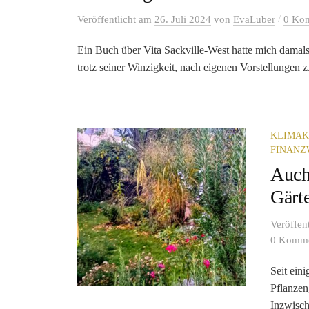
/
Veröffentlicht
am
26. Juli 2024
von
EvaLuber
0 Ko
Ein Buch über Vita Sackville-West hatte mich damals 
trotz seiner Winzigkeit, nach eigenen Vorstellungen z.
KLIMAK
FINANZ
Auch 
Gärt
Veröffen
0 Komme
Seit ein
Pflanzen
Inzwisch