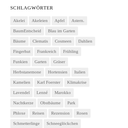
SCHLAGWÖRTER
Akelei
Akeleien
Apfel
Astern.
BaumEntscheid
Blau im Garten
Bäume
Clematis
Cosmeen
Dahlien
Fingerhut
Frankreich
Frühling
Funkien
Garten
Gräser
Herbstanemone
Hortensien
Italien
Kamelien
Karl Foerster
Klimakrise
Lavendel
Lenné
Marokko
Nachtkerze
Obstbäume
Park
Phloxe
Reisen
Rezension
Rosen
Schmetterlinge
Schneeglöckchen