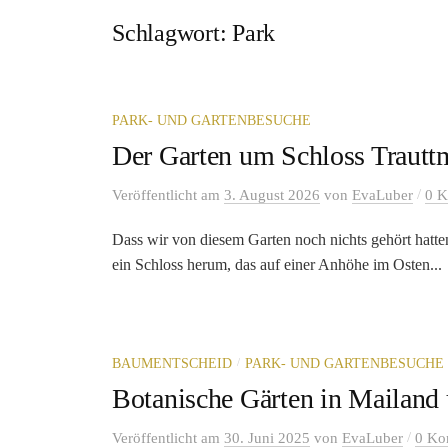
Schlagwort:
Park
PARK- UND GARTENBESUCHE
Der Garten um Schloss Trautt
/
Veröffentlicht
am
3. August 2026
von
EvaLuber
0 
Dass wir von diesem Garten noch nichts gehört hatten!
ein Schloss herum, das auf einer Anhöhe im Osten...
/
BAUMENTSCHEID
PARK- UND GARTENBESUCHE
Botanische Gärten in Mailand
/
Veröffentlicht
am
30. Juni 2025
von
EvaLuber
0 Ko