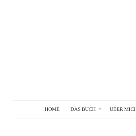
Springe
zum
Inhalt
HOME
DAS BUCH
ÜBER MIC