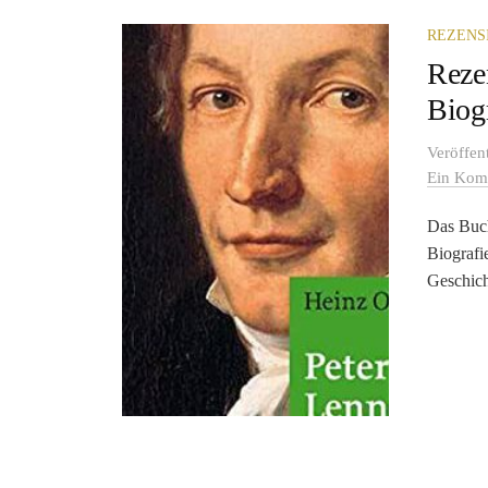
REZENS
Reze
Biog
Veröffen
Ein Kom
Das Buch
Biografie
Geschich