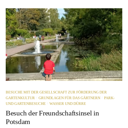
BESUCHE MIT DER GESELLSCHAFT ZUR FÖRDERUNG DER
/
/
GARTENKULTUR
GRUNDLAGEN FÜR DAS GÄRTNERN
PARK-
/
UND GARTENBESUCHE
WASSER UND DÜRRE
Besuch der Freundschaftsinsel in
Potsdam