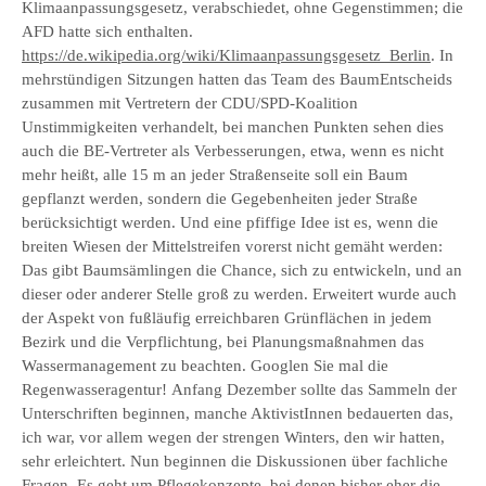
Klimaanpassungsgesetz, verabschiedet, ohne Gegenstimmen; die
AFD hatte sich enthalten.
https://de.wikipedia.org/wiki/Klimaanpassungsgesetz_Berlin
. In
mehrstündigen Sitzungen hatten das Team des BaumEntscheids
zusammen mit Vertretern der CDU/SPD-Koalition
Unstimmigkeiten verhandelt, bei manchen Punkten sehen dies
auch die BE-Vertreter als Verbesserungen, etwa, wenn es nicht
mehr heißt, alle 15 m an jeder Straßenseite soll ein Baum
gepflanzt werden, sondern die Gegebenheiten jeder Straße
berücksichtigt werden. Und eine pfiffige Idee ist es, wenn die
breiten Wiesen der Mittelstreifen vorerst nicht gemäht werden:
Das gibt Baumsämlingen die Chance, sich zu entwickeln, und an
dieser oder anderer Stelle groß zu werden. Erweitert wurde auch
der Aspekt von fußläufig erreichbaren Grünflächen in jedem
Bezirk und die Verpflichtung, bei Planungsmaßnahmen das
Wassermanagement zu beachten. Googlen Sie mal die
Regenwasseragentur! Anfang Dezember sollte das Sammeln der
Unterschriften beginnen, manche AktivistInnen bedauerten das,
ich war, vor allem wegen der strengen Winters, den wir hatten,
sehr erleichtert. Nun beginnen die Diskussionen über fachliche
Fragen. Es geht um Pflegekonzepte, bei denen bisher eher die