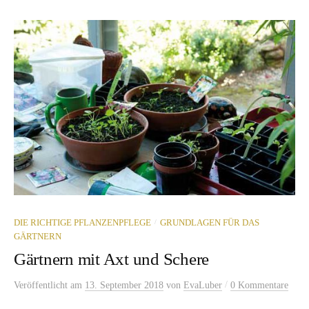
/
DIE RICHTIGE PFLANZENPFLEGE
GRUNDLAGEN FÜR DAS
GÄRTNERN
Gärtnern mit Axt und Schere
/
Veröffentlicht
am
13. September 2018
von
EvaLuber
0 Kommentare