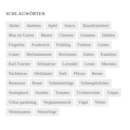
SCHLAGWÖRTER
Akelei
Akeleien
Apfel
Astern.
BaumEntscheid
Blau im Garten
Bäume
Clematis
Cosmeen
Dahlien
Fingerhut
Frankreich
Frühling
Funkien
Garten
Gräser
Herbstanemone
Hortensien
Italien
Kamelien
Karl Foerster
Klimakrise
Lavendel
Lenné
Marokko
Nachtkerze
Obstbäume
Park
Phloxe
Reisen
Rezension
Rosen
Schmetterlinge
Schneeglöckchen
Sissinghurst
Stauden
Tomaten
Trichterwinde
Tulpen
Urban gardening
Vergissmeinnicht
Vögel
Winter
Winterjasmin
Winterlinge