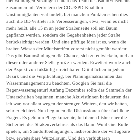
mehrstündigen Sitzungen hatten das Team des BaumEntscheids
zusammen mit Vertretern der CDU/SPD-Koalition
Unstimmigkeiten verhandelt, bei manchen Punkten sehen dies
auch die BE-Vertreter als Verbesserungen, etwa, wenn es nicht
mehr heißt, alle 15 m an jeder Straßenseite soll ein Baum
gepflanzt werden, sondern die Gegebenheiten jeder Straße
berücksichtigt werden. Und eine pfiffige Idee ist es, wenn die
breiten Wiesen der Mittelstreifen vorerst nicht gemäht werden:
Das gibt Baumsämlingen die Chance, sich zu entwickeln, und an
dieser oder anderer Stelle groß zu werden. Erweitert wurde auch
der Aspekt von fußläufig erreichbaren Grünflächen in jedem
Bezirk und die Verpflichtung, bei Planungsmaßnahmen das
Wassermanagement zu beachten. Googlen Sie mal die
Regenwasseragentur! Anfang Dezember sollte das Sammeln der
Unterschriften beginnen, manche AktivistInnen bedauerten das,
ich war, vor allem wegen der strengen Winters, den wir hatten,
sehr erleichtert. Nun beginnen die Diskussionen über fachliche
Fragen. Es geht um Pflegekonzepte, bei denen bisher eher die
Sicherheit des Straßenverkehres als das Baum Wohl eine Rolle
spielen, um Standortbedingungen, insbesondere der verfügbare
bzw. erweiterbare Wurzelraum. Und den verfügbaren