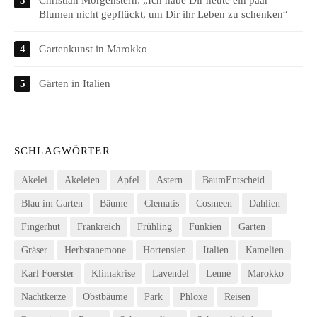
Blumen nicht gepflückt, um Dir ihr Leben zu schenken“
Gartenkunst in Marokko
Gärten in Italien
SCHLAGWÖRTER
Akelei
Akeleien
Apfel
Astern.
BaumEntscheid
Blau im Garten
Bäume
Clematis
Cosmeen
Dahlien
Fingerhut
Frankreich
Frühling
Funkien
Garten
Gräser
Herbstanemone
Hortensien
Italien
Kamelien
Karl Foerster
Klimakrise
Lavendel
Lenné
Marokko
Nachtkerze
Obstbäume
Park
Phloxe
Reisen