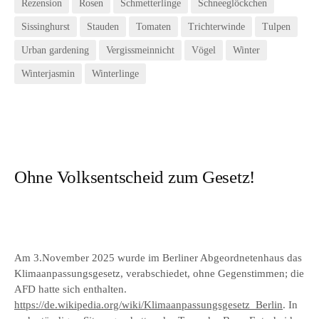
Rezension
Rosen
Schmetterlinge
Schneeglöckchen
Sissinghurst
Stauden
Tomaten
Trichterwinde
Tulpen
Urban gardening
Vergissmeinnicht
Vögel
Winter
Winterjasmin
Winterlinge
Ohne Volksentscheid zum Gesetz!
Am 3.November 2025 wurde im Berliner Abgeordnetenhaus das
Klimaanpassungsgesetz, verabschiedet, ohne Gegenstimmen; die
AFD hatte sich enthalten.
https://de.wikipedia.org/wiki/Klimaanpassungsgesetz_Berlin
. In