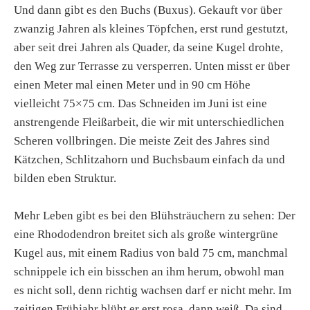
Und dann gibt es den Buchs (Buxus). Gekauft vor über
zwanzig Jahren als kleines Töpfchen, erst rund gestutzt,
aber seit drei Jahren als Quader, da seine Kugel drohte,
den Weg zur Terrasse zu versperren. Unten misst er über
einen Meter mal einen Meter und in 90 cm Höhe
vielleicht 75×75 cm. Das Schneiden im Juni ist eine
anstrengende Fleißarbeit, die wir mit unterschiedlichen
Scheren vollbringen. Die meiste Zeit des Jahres sind
Kätzchen, Schlitzahorn und Buchsbaum einfach da und
bilden eben Struktur.
Mehr Leben gibt es bei den Blühsträuchern zu sehen: Der
eine Rhododendron breitet sich als große wintergrüne
Kugel aus, mit einem Radius von bald 75 cm, manchmal
schnippele ich ein bisschen an ihm herum, obwohl man
es nicht soll, denn richtig wachsen darf er nicht mehr. Im
zeitigen Frühjahr blüht er erst rosa, dann weiß. Da sind