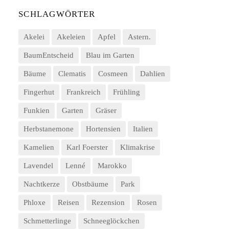
SCHLAGWÖRTER
Akelei
Akeleien
Apfel
Astern.
BaumEntscheid
Blau im Garten
Bäume
Clematis
Cosmeen
Dahlien
Fingerhut
Frankreich
Frühling
Funkien
Garten
Gräser
Herbstanemone
Hortensien
Italien
Kamelien
Karl Foerster
Klimakrise
Lavendel
Lenné
Marokko
Nachtkerze
Obstbäume
Park
Phloxe
Reisen
Rezension
Rosen
Schmetterlinge
Schneeglöckchen