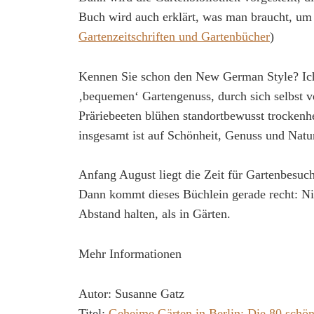
Buch wird auch erklärt, was man braucht, um 
Gartenzeitschriften und Gartenbücher
)
Kennen Sie schon den New German Style? Ich au
‚bequemen‘ Gartengenuss, durch sich selbst 
Präriebeeten blühen standortbewusst trockenh
insgesamt ist auf Schönheit, Genuss und Natur
Anfang August liegt die Zeit für Gartenbesuc
Dann kommt dieses Büchlein gerade recht: N
Abstand halten, als in Gärten.
Mehr Informationen
Autor: Susanne Gatz
Titel:
Geheime Gärten in Berlin: Die 80 schö