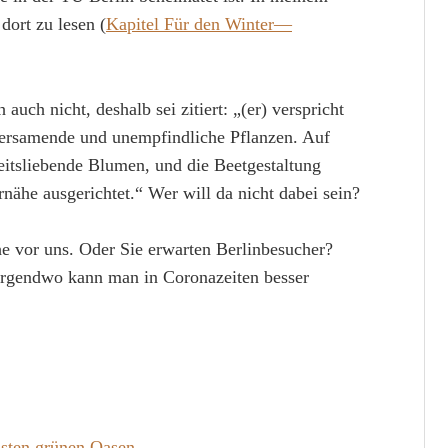
dort zu lesen (
Kapitel Für den Winter—
ch nicht, deshalb sei zitiert: „(er) verspricht
versamende und unempfindliche Pflanzen. Auf
eitsliebende Blumen, und die Beetgestaltung
nähe ausgerichtet.“ Wer will da nicht dabei sein?
he vor uns. Oder Sie erwarten Berlinbesucher?
irgendwo kann man in Coronazeiten besser
nsten grünen Oasen