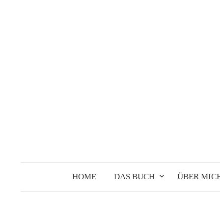
Springe
zum
Inhalt
HOME
DAS BUCH
ÜBER MIC