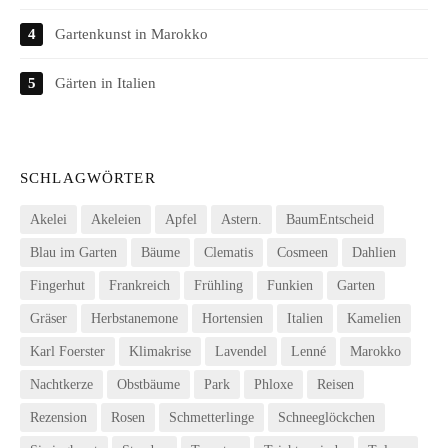
Gartenkunst in Marokko
Gärten in Italien
SCHLAGWÖRTER
Akelei
Akeleien
Apfel
Astern.
BaumEntscheid
Blau im Garten
Bäume
Clematis
Cosmeen
Dahlien
Fingerhut
Frankreich
Frühling
Funkien
Garten
Gräser
Herbstanemone
Hortensien
Italien
Kamelien
Karl Foerster
Klimakrise
Lavendel
Lenné
Marokko
Nachtkerze
Obstbäume
Park
Phloxe
Reisen
Rezension
Rosen
Schmetterlinge
Schneeglöckchen