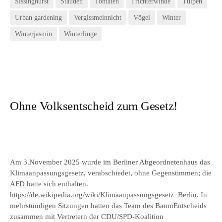
Sissinghurst
Stauden
Tomaten
Trichterwinde
Tulpen
Urban gardening
Vergissmeinnicht
Vögel
Winter
Winterjasmin
Winterlinge
Ohne Volksentscheid zum Gesetz!
Am 3.November 2025 wurde im Berliner Abgeordnetenhaus das
Klimaanpassungsgesetz, verabschiedet, ohne Gegenstimmen; die
AFD hatte sich enthalten.
https://de.wikipedia.org/wiki/Klimaanpassungsgesetz_Berlin
. In
mehrstündigen Sitzungen hatten das Team des BaumEntscheids
zusammen mit Vertretern der CDU/SPD-Koalition