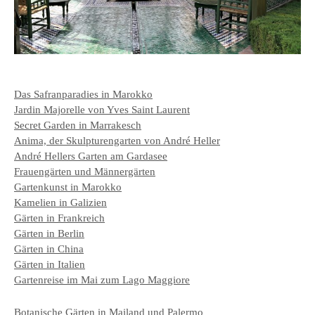
Das Safranparadies in Marokko
Jardin Majorelle von Yves Saint Laurent
Secret Garden in Marrakesch
Anima, der Skulpturengarten von André Heller
André Hellers Garten am Gardasee
Frauengärten und Männergärten
Gartenkunst in Marokko
Kamelien in Galizien
Gärten in Frankreich
Gärten in Berlin
Gärten in China
Gärten in Italien
Gartenreise im Mai zum Lago Maggiore
Botanische Gärten in Mailand und Palermo