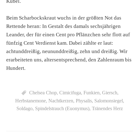
Kübel.
Beim Scharbockskraut wuchs in der größten Not das
Rettende heran: In Gestalt des damals sechsjährigen
Leander, der für einen Cent pro Pflänzchen sehr flott auf
fünfzig Cent Verdienst kam. Dabei zählte er laut:
achtunddreißig, neununddreißig, zehn und dreißig. Wir
erarbeiteten uns, altersentsprechend, den Zahlenraum bis
Hundert.
Chelsea Chop
,
Cimicifuga
,
Funkien
,
Giersch
,
Herbstanemone
,
Nachtkerzen
,
Physalis
,
Salomonsiegel
,
Soldago
,
Spindelstrauch (Euonymus)
,
Tränendes Herz