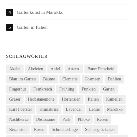
Gartenkunst in Marokko
Gärten in Italien
SCHLAGWÖRTER
Akelei
Akeleien
Apfel
Astern.
BaumEntscheid
Blau im Garten
Bäume
Clematis
Cosmeen
Dahlien
Fingerhut
Frankreich
Frühling
Funkien
Garten
Gräser
Herbstanemone
Hortensien
Italien
Kamelien
Karl Foerster
Klimakrise
Lavendel
Lenné
Marokko
Nachtkerze
Obstbäume
Park
Phloxe
Reisen
Rezension
Rosen
Schmetterlinge
Schneeglöckchen