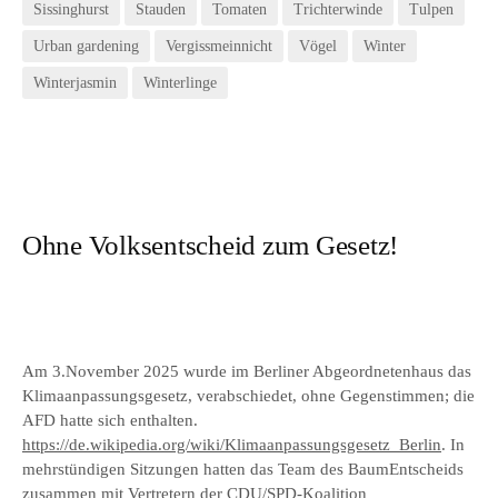
Sissinghurst
Stauden
Tomaten
Trichterwinde
Tulpen
Urban gardening
Vergissmeinnicht
Vögel
Winter
Winterjasmin
Winterlinge
Ohne Volksentscheid zum Gesetz!
Am 3.November 2025 wurde im Berliner Abgeordnetenhaus das
Klimaanpassungsgesetz, verabschiedet, ohne Gegenstimmen; die
AFD hatte sich enthalten.
https://de.wikipedia.org/wiki/Klimaanpassungsgesetz_Berlin
. In
mehrstündigen Sitzungen hatten das Team des BaumEntscheids
zusammen mit Vertretern der CDU/SPD-Koalition