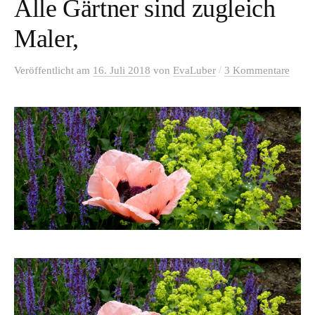
Alle Gärtner sind zugleich
Maler,
/
Veröffentlicht
am
16. Juli 2018
von
EvaLuber
3 Kommentare