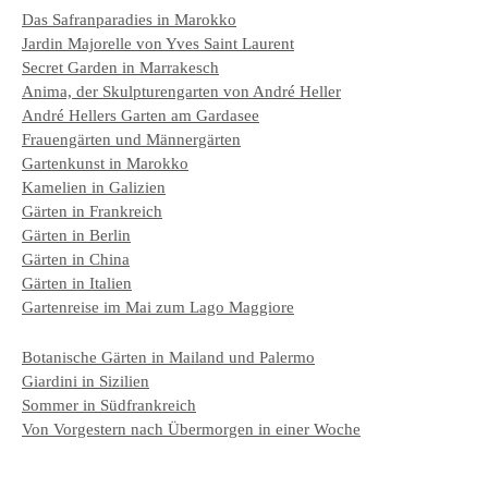
Das Safranparadies in Marokko
Jardin Majorelle von Yves Saint Laurent
Secret Garden in Marrakesch
Anima, der Skulpturengarten von André Heller
André Hellers Garten am Gardasee
Frauengärten und Männergärten
Gartenkunst in Marokko
Kamelien in Galizien
Gärten in Frankreich
Gärten in Berlin
Gärten in China
Gärten in Italien
Gartenreise im Mai zum Lago Maggiore
Botanische Gärten in Mailand und Palermo
Giardini in Sizilien
Sommer in Südfrankreich
Von Vorgestern nach Übermorgen in einer Woche