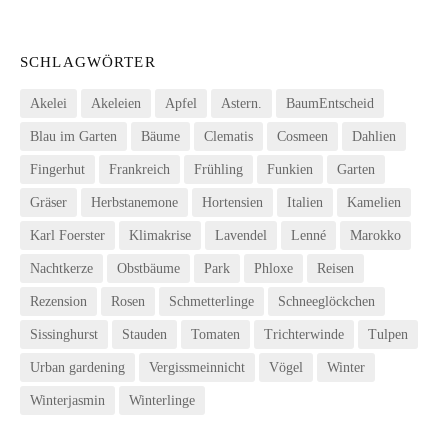
SCHLAGWÖRTER
Akelei
Akeleien
Apfel
Astern.
BaumEntscheid
Blau im Garten
Bäume
Clematis
Cosmeen
Dahlien
Fingerhut
Frankreich
Frühling
Funkien
Garten
Gräser
Herbstanemone
Hortensien
Italien
Kamelien
Karl Foerster
Klimakrise
Lavendel
Lenné
Marokko
Nachtkerze
Obstbäume
Park
Phloxe
Reisen
Rezension
Rosen
Schmetterlinge
Schneeglöckchen
Sissinghurst
Stauden
Tomaten
Trichterwinde
Tulpen
Urban gardening
Vergissmeinnicht
Vögel
Winter
Winterjasmin
Winterlinge