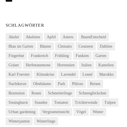
SCHLAGWÖRTER
Akelei
Akeleien
Apfel
Astern.
BaumEntscheid
Blau im Garten
Bäume
Clematis
Cosmeen
Dahlien
Fingerhut
Frankreich
Frühling
Funkien
Garten
Gräser
Herbstanemone
Hortensien
Italien
Kamelien
Karl Foerster
Klimakrise
Lavendel
Lenné
Marokko
Nachtkerze
Obstbäume
Park
Phloxe
Reisen
Rezension
Rosen
Schmetterlinge
Schneeglöckchen
Sissinghurst
Stauden
Tomaten
Trichterwinde
Tulpen
Urban gardening
Vergissmeinnicht
Vögel
Winter
Winterjasmin
Winterlinge