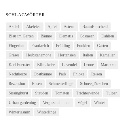
SCHLAGWÖRTER
Akelei
Akeleien
Apfel
Astern.
BaumEntscheid
Blau im Garten
Bäume
Clematis
Cosmeen
Dahlien
Fingerhut
Frankreich
Frühling
Funkien
Garten
Gräser
Herbstanemone
Hortensien
Italien
Kamelien
Karl Foerster
Klimakrise
Lavendel
Lenné
Marokko
Nachtkerze
Obstbäume
Park
Phloxe
Reisen
Rezension
Rosen
Schmetterlinge
Schneeglöckchen
Sissinghurst
Stauden
Tomaten
Trichterwinde
Tulpen
Urban gardening
Vergissmeinnicht
Vögel
Winter
Winterjasmin
Winterlinge