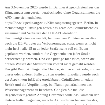
Am 3.November 2025 wurde im Berliner Abgeordnetenhaus das
Klimaanpassungsgesetz, verabschiedet, ohne Gegenstimmen; die
AFD hatte sich enthalten.
https://de.wikipedia.org/wiki/Klimaanpassungsgesetz_Berlin
. In
mehrstündigen Sitzungen hatten das Team des BaumEntscheids
zusammen mit Vertretern der CDU/SPD-Koalition
Unstimmigkeiten verhandelt, bei manchen Punkten sehen dies
auch die BE-Vertreter als Verbesserungen, etwa, wenn es nicht
mehr heißt, alle 15 m an jeder Straßenseite soll ein Baum
gepflanzt werden, sondern die Gegebenheiten jeder Straße
berücksichtigt werden. Und eine pfiffige Idee ist es, wenn die
breiten Wiesen der Mittelstreifen vorerst nicht gemäht werden:
Das gibt Baumsämlingen die Chance, sich zu entwickeln, und an
dieser oder anderer Stelle groß zu werden. Erweitert wurde auch
der Aspekt von fußläufig erreichbaren Grünflächen in jedem
Bezirk und die Verpflichtung, bei Planungsmaßnahmen das
Wassermanagement zu beachten. Googlen Sie mal die
Regenwasseragentur! Anfang Dezember sollte das Sammeln der
Unterschriften beginnen, manche AktivistInnen bedauerten das,