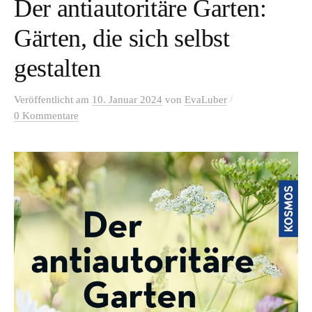
Der antiautoritäre Garten:
Gärten, die sich selbst
gestalten
/
Veröffentlicht
am
10. Januar 2024
von
EvaLuber
0 Kommentare