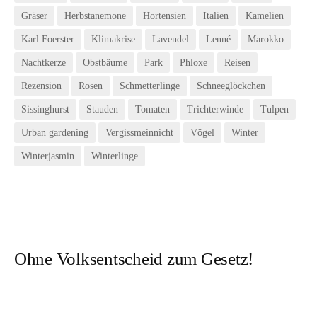
Gräser
Herbstanemone
Hortensien
Italien
Kamelien
Karl Foerster
Klimakrise
Lavendel
Lenné
Marokko
Nachtkerze
Obstbäume
Park
Phloxe
Reisen
Rezension
Rosen
Schmetterlinge
Schneeglöckchen
Sissinghurst
Stauden
Tomaten
Trichterwinde
Tulpen
Urban gardening
Vergissmeinnicht
Vögel
Winter
Winterjasmin
Winterlinge
Ohne Volksentscheid zum Gesetz!