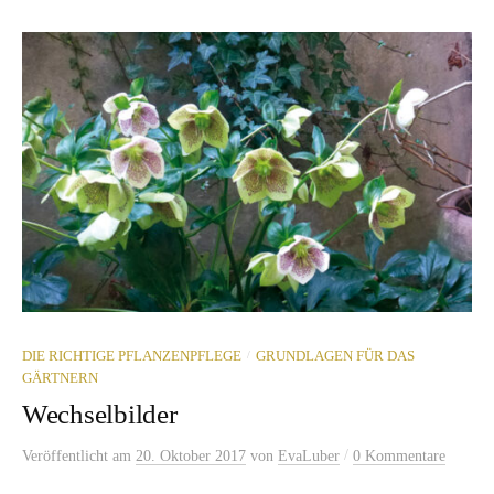
/
DIE RICHTIGE PFLANZENPFLEGE
GRUNDLAGEN FÜR DAS
GÄRTNERN
Wechselbilder
/
Veröffentlicht
am
20. Oktober 2017
von
EvaLuber
0 Kommentare