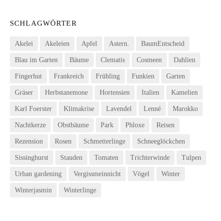
SCHLAGWÖRTER
Akelei
Akeleien
Apfel
Astern.
BaumEntscheid
Blau im Garten
Bäume
Clematis
Cosmeen
Dahlien
Fingerhut
Frankreich
Frühling
Funkien
Garten
Gräser
Herbstanemone
Hortensien
Italien
Kamelien
Karl Foerster
Klimakrise
Lavendel
Lenné
Marokko
Nachtkerze
Obstbäume
Park
Phloxe
Reisen
Rezension
Rosen
Schmetterlinge
Schneeglöckchen
Sissinghurst
Stauden
Tomaten
Trichterwinde
Tulpen
Urban gardening
Vergissmeinnicht
Vögel
Winter
Winterjasmin
Winterlinge