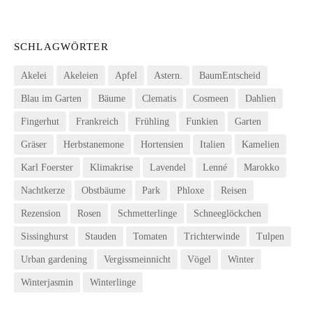
SCHLAGWÖRTER
Akelei
Akeleien
Apfel
Astern.
BaumEntscheid
Blau im Garten
Bäume
Clematis
Cosmeen
Dahlien
Fingerhut
Frankreich
Frühling
Funkien
Garten
Gräser
Herbstanemone
Hortensien
Italien
Kamelien
Karl Foerster
Klimakrise
Lavendel
Lenné
Marokko
Nachtkerze
Obstbäume
Park
Phloxe
Reisen
Rezension
Rosen
Schmetterlinge
Schneeglöckchen
Sissinghurst
Stauden
Tomaten
Trichterwinde
Tulpen
Urban gardening
Vergissmeinnicht
Vögel
Winter
Winterjasmin
Winterlinge