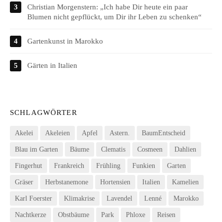
Christian Morgenstern: „Ich habe Dir heute ein paar
Blumen nicht gepflückt, um Dir ihr Leben zu schenken“
Gartenkunst in Marokko
Gärten in Italien
SCHLAGWÖRTER
Akelei
Akeleien
Apfel
Astern.
BaumEntscheid
Blau im Garten
Bäume
Clematis
Cosmeen
Dahlien
Fingerhut
Frankreich
Frühling
Funkien
Garten
Gräser
Herbstanemone
Hortensien
Italien
Kamelien
Karl Foerster
Klimakrise
Lavendel
Lenné
Marokko
Nachtkerze
Obstbäume
Park
Phloxe
Reisen