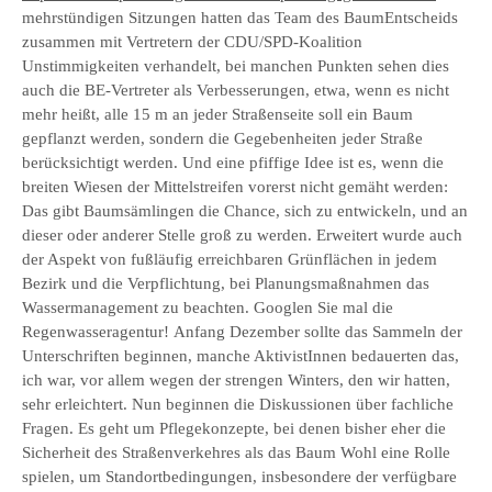
mehrstündigen Sitzungen hatten das Team des BaumEntscheids
zusammen mit Vertretern der CDU/SPD-Koalition
Unstimmigkeiten verhandelt, bei manchen Punkten sehen dies
auch die BE-Vertreter als Verbesserungen, etwa, wenn es nicht
mehr heißt, alle 15 m an jeder Straßenseite soll ein Baum
gepflanzt werden, sondern die Gegebenheiten jeder Straße
berücksichtigt werden. Und eine pfiffige Idee ist es, wenn die
breiten Wiesen der Mittelstreifen vorerst nicht gemäht werden:
Das gibt Baumsämlingen die Chance, sich zu entwickeln, und an
dieser oder anderer Stelle groß zu werden. Erweitert wurde auch
der Aspekt von fußläufig erreichbaren Grünflächen in jedem
Bezirk und die Verpflichtung, bei Planungsmaßnahmen das
Wassermanagement zu beachten. Googlen Sie mal die
Regenwasseragentur! Anfang Dezember sollte das Sammeln der
Unterschriften beginnen, manche AktivistInnen bedauerten das,
ich war, vor allem wegen der strengen Winters, den wir hatten,
sehr erleichtert. Nun beginnen die Diskussionen über fachliche
Fragen. Es geht um Pflegekonzepte, bei denen bisher eher die
Sicherheit des Straßenverkehres als das Baum Wohl eine Rolle
spielen, um Standortbedingungen, insbesondere der verfügbare