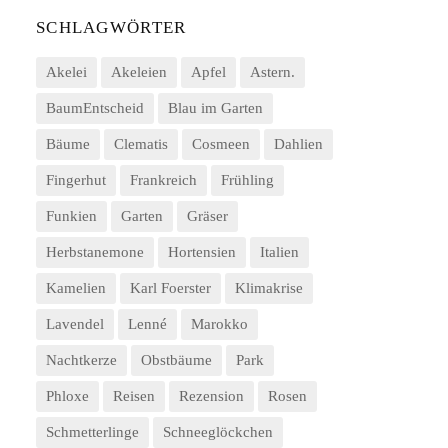
SCHLAGWÖRTER
Akelei
Akeleien
Apfel
Astern.
BaumEntscheid
Blau im Garten
Bäume
Clematis
Cosmeen
Dahlien
Fingerhut
Frankreich
Frühling
Funkien
Garten
Gräser
Herbstanemone
Hortensien
Italien
Kamelien
Karl Foerster
Klimakrise
Lavendel
Lenné
Marokko
Nachtkerze
Obstbäume
Park
Phloxe
Reisen
Rezension
Rosen
Schmetterlinge
Schneeglöckchen