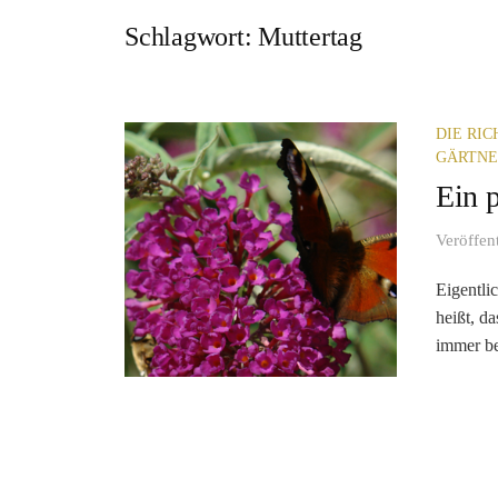
Schlagwort:
Muttertag
DIE RI
GÄRTN
Ein 
Veröffen
Eigentlic
heißt, da
immer b