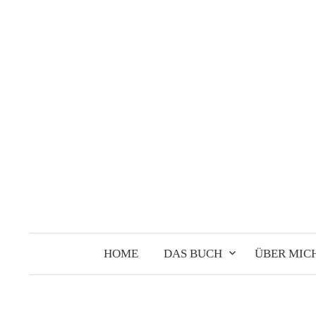
Springe
zum
Inhalt
HOME
DAS BUCH
ÜBER MIC