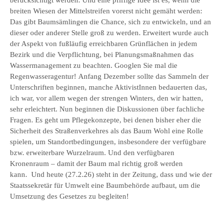
berücksichtigt werden. Und eine pfiffige Idee ist es, wenn die
breiten Wiesen der Mittelstreifen vorerst nicht gemäht werden:
Das gibt Baumsämlingen die Chance, sich zu entwickeln, und an
dieser oder anderer Stelle groß zu werden. Erweitert wurde auch
der Aspekt von fußläufig erreichbaren Grünflächen in jedem
Bezirk und die Verpflichtung, bei Planungsmaßnahmen das
Wassermanagement zu beachten. Googlen Sie mal die
Regenwasseragentur! Anfang Dezember sollte das Sammeln der
Unterschriften beginnen, manche AktivistInnen bedauerten das,
ich war, vor allem wegen der strengen Winters, den wir hatten,
sehr erleichtert. Nun beginnen die Diskussionen über fachliche
Fragen. Es geht um Pflegekonzepte, bei denen bisher eher die
Sicherheit des Straßenverkehres als das Baum Wohl eine Rolle
spielen, um Standortbedingungen, insbesondere der verfügbare
bzw. erweiterbare Wurzelraum. Und den verfügbaren
Kronenraum – damit der Baum mal richtig groß werden
kann. Und heute (27.2.26) steht in der Zeitung, dass und wie der
Staatssekretär für Umwelt eine Baumbehörde aufbaut, um die
Umsetzung des Gesetzes zu begleiten!