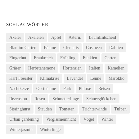
SCHLAGWÖRTER
Akelei
Akeleien
Apfel
Astern.
BaumEntscheid
Blau im Garten
Bäume
Clematis
Cosmeen
Dahlien
Fingerhut
Frankreich
Frühling
Funkien
Garten
Gräser
Herbstanemone
Hortensien
Italien
Kamelien
Karl Foerster
Klimakrise
Lavendel
Lenné
Marokko
Nachtkerze
Obstbäume
Park
Phloxe
Reisen
Rezension
Rosen
Schmetterlinge
Schneeglöckchen
Sissinghurst
Stauden
Tomaten
Trichterwinde
Tulpen
Urban gardening
Vergissmeinnicht
Vögel
Winter
Winterjasmin
Winterlinge