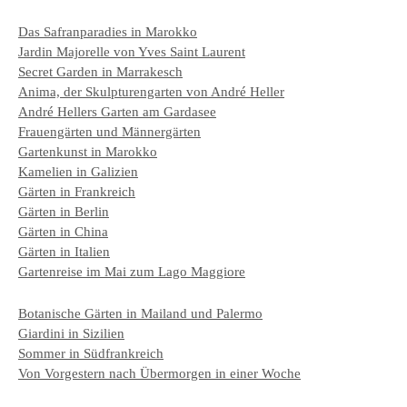
Das Safranparadies in Marokko
Jardin Majorelle von Yves Saint Laurent
Secret Garden in Marrakesch
Anima, der Skulpturengarten von André Heller
André Hellers Garten am Gardasee
Frauengärten und Männergärten
Gartenkunst in Marokko
Kamelien in Galizien
Gärten in Frankreich
Gärten in Berlin
Gärten in China
Gärten in Italien
Gartenreise im Mai zum Lago Maggiore
Botanische Gärten in Mailand und Palermo
Giardini in Sizilien
Sommer in Südfrankreich
Von Vorgestern nach Übermorgen in einer Woche