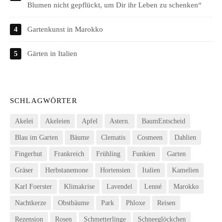
Blumen nicht gepflückt, um Dir ihr Leben zu schenken“
Gartenkunst in Marokko
Gärten in Italien
SCHLAGWÖRTER
Akelei
Akeleien
Apfel
Astern.
BaumEntscheid
Blau im Garten
Bäume
Clematis
Cosmeen
Dahlien
Fingerhut
Frankreich
Frühling
Funkien
Garten
Gräser
Herbstanemone
Hortensien
Italien
Kamelien
Karl Foerster
Klimakrise
Lavendel
Lenné
Marokko
Nachtkerze
Obstbäume
Park
Phloxe
Reisen
Rezension
Rosen
Schmetterlinge
Schneeglöckchen