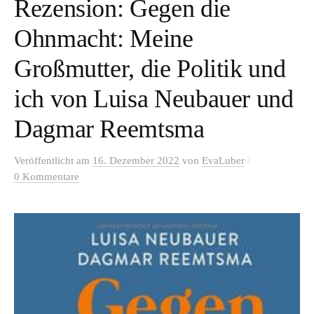
Rezension: Gegen die
Ohnmacht: Meine
Großmutter, die Politik und
ich von Luisa Neubauer und
Dagmar Reemtsma
/
Veröffentlicht
am
16. Dezember 2022
von
EvaLuber
0 Kommentare