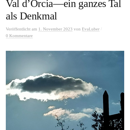
Val d’Orcia—ein ganzes Tal
als Denkmal
/
Veröffentlicht
am
1. November 2023
von
EvaLuber
0 Kommentare