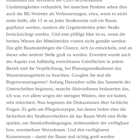
zusammen mit Vertretern der CDU/SPD-Koalition
Unstimmigkeiten verhandelt, bei manchen Punkten sehen dies
auch die BE-Vertreter als Verbesserungen, etwa, wenn es nicht
mehr heißt, alle 15 m an jeder Straßenseite soll ein Baum
gepflanzt werden, sondern die Gegebenheiten jeder Straße
berücksichtigt werden. Und eine pfiffige Idee ist es, wenn die
breiten Wiesen der Mittelstreifen vorerst nicht gemäht werden:
Das gibt Baumsämlingen die Chance, sich zu entwickeln, und an
dieser oder anderer Stelle groß zu werden. Erweitert wurde auch
der Aspekt von fußläufig erreichbaren Grünflächen in jedem
Bezirk und die Verpflichtung, bei Planungsmaßnahmen das
Wassermanagement zu beachten. Googlen Sie mal die
Regenwasseragentur! Anfang Dezember sollte das Sammeln der
Unterschriften beginnen, manche AktivistInnen bedauerten das,
ich war, vor allem wegen der strengen Winters, den wir hatten,
sehr erleichtert. Nun beginnen die Diskussionen über fachliche
Fragen. Es geht um Pflegekonzepte, bei denen bisher eher die
Sicherheit des Straßenverkehres als das Baum Wohl eine Rolle
spielen, um Standortbedingungen, insbesondere der verfügbare
bzw. erweiterbare Wurzelraum. Und den verfügbaren
Kronenraum – damit der Baum mal richtig groß werden