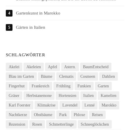
Gartenkunst in Marokko
Gärten in Italien
SCHLAGWÖRTER
Akelei
Akeleien
Apfel
Astern.
BaumEntscheid
Blau im Garten
Bäume
Clematis
Cosmeen
Dahlien
Fingerhut
Frankreich
Frühling
Funkien
Garten
Gräser
Herbstanemone
Hortensien
Italien
Kamelien
Karl Foerster
Klimakrise
Lavendel
Lenné
Marokko
Nachtkerze
Obstbäume
Park
Phloxe
Reisen
Rezension
Rosen
Schmetterlinge
Schneeglöckchen