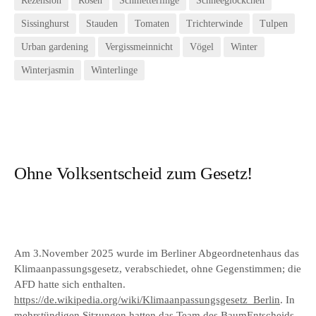
Rezension
Rosen
Schmetterlinge
Schneeglöckchen
Sissinghurst
Stauden
Tomaten
Trichterwinde
Tulpen
Urban gardening
Vergissmeinnicht
Vögel
Winter
Winterjasmin
Winterlinge
Ohne Volksentscheid zum Gesetz!
Am 3.November 2025 wurde im Berliner Abgeordnetenhaus das
Klimaanpassungsgesetz, verabschiedet, ohne Gegenstimmen; die
AFD hatte sich enthalten.
https://de.wikipedia.org/wiki/Klimaanpassungsgesetz_Berlin
. In
mehrstündigen Sitzungen hatten das Team des BaumEntscheids