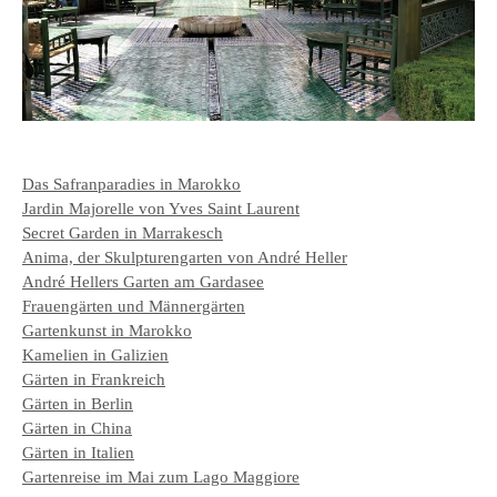
Das Safranparadies in Marokko
Jardin Majorelle von Yves Saint Laurent
Secret Garden in Marrakesch
Anima, der Skulpturengarten von André Heller
André Hellers Garten am Gardasee
Frauengärten und Männergärten
Gartenkunst in Marokko
Kamelien in Galizien
Gärten in Frankreich
Gärten in Berlin
Gärten in China
Gärten in Italien
Gartenreise im Mai zum Lago Maggiore