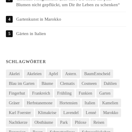
Blumen nicht gepflückt, um Dir ihr Leben zu schenken“
Gartenkunst in Marokko
Gärten in Italien
SCHLAGWÖRTER
Akelei
Akeleien
Apfel
Astern.
BaumEntscheid
Blau im Garten
Bäume
Clematis
Cosmeen
Dahlien
Fingerhut
Frankreich
Frühling
Funkien
Garten
Gräser
Herbstanemone
Hortensien
Italien
Kamelien
Karl Foerster
Klimakrise
Lavendel
Lenné
Marokko
Nachtkerze
Obstbäume
Park
Phloxe
Reisen