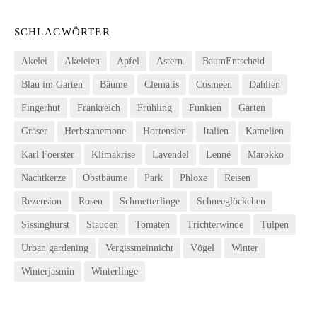
SCHLAGWÖRTER
Akelei
Akeleien
Apfel
Astern.
BaumEntscheid
Blau im Garten
Bäume
Clematis
Cosmeen
Dahlien
Fingerhut
Frankreich
Frühling
Funkien
Garten
Gräser
Herbstanemone
Hortensien
Italien
Kamelien
Karl Foerster
Klimakrise
Lavendel
Lenné
Marokko
Nachtkerze
Obstbäume
Park
Phloxe
Reisen
Rezension
Rosen
Schmetterlinge
Schneeglöckchen
Sissinghurst
Stauden
Tomaten
Trichterwinde
Tulpen
Urban gardening
Vergissmeinnicht
Vögel
Winter
Winterjasmin
Winterlinge