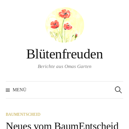
Springe
zum
Inhalt
Blütenfreuden
Berichte aus Omas Garten
Suchen
nach:
MENÜ
BAUMENTSCHEID
Neues vom BaumEntscheid