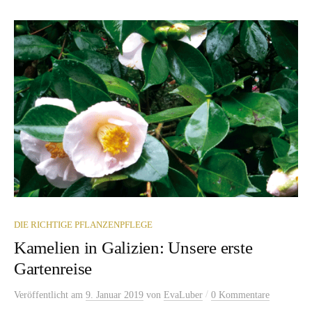
DIE RICHTIGE PFLANZENPFLEGE
Kamelien in Galizien: Unsere erste
Gartenreise
/
Veröffentlicht
am
9. Januar 2019
von
EvaLuber
0 Kommentare