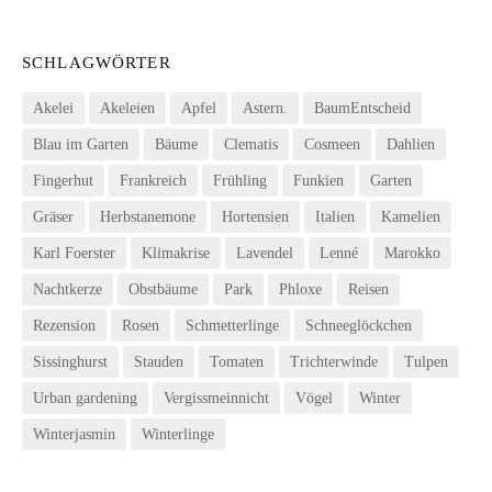
SCHLAGWÖRTER
Akelei
Akeleien
Apfel
Astern.
BaumEntscheid
Blau im Garten
Bäume
Clematis
Cosmeen
Dahlien
Fingerhut
Frankreich
Frühling
Funkien
Garten
Gräser
Herbstanemone
Hortensien
Italien
Kamelien
Karl Foerster
Klimakrise
Lavendel
Lenné
Marokko
Nachtkerze
Obstbäume
Park
Phloxe
Reisen
Rezension
Rosen
Schmetterlinge
Schneeglöckchen
Sissinghurst
Stauden
Tomaten
Trichterwinde
Tulpen
Urban gardening
Vergissmeinnicht
Vögel
Winter
Winterjasmin
Winterlinge