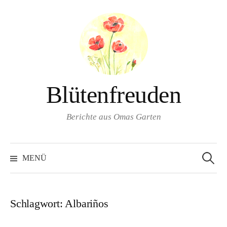
Springe
zum
Inhalt
Blütenfreuden
Berichte aus Omas Garten
Suchen
nach:
MENÜ
Schlagwort:
Albariños