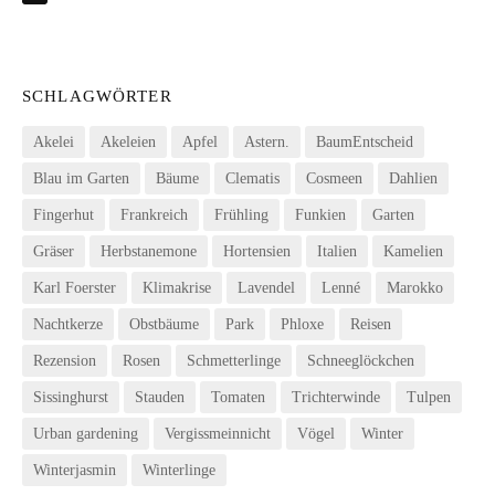
SCHLAGWÖRTER
Akelei
Akeleien
Apfel
Astern.
BaumEntscheid
Blau im Garten
Bäume
Clematis
Cosmeen
Dahlien
Fingerhut
Frankreich
Frühling
Funkien
Garten
Gräser
Herbstanemone
Hortensien
Italien
Kamelien
Karl Foerster
Klimakrise
Lavendel
Lenné
Marokko
Nachtkerze
Obstbäume
Park
Phloxe
Reisen
Rezension
Rosen
Schmetterlinge
Schneeglöckchen
Sissinghurst
Stauden
Tomaten
Trichterwinde
Tulpen
Urban gardening
Vergissmeinnicht
Vögel
Winter
Winterjasmin
Winterlinge