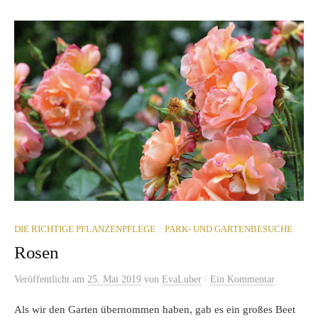
/
DIE RICHTIGE PFLANZENPFLEGE
PARK- UND GARTENBESUCHE
Rosen
/
Veröffentlicht
am
25. Mai 2019
von
EvaLuber
Ein Kommentar
Als wir den Garten übernommen haben, gab es ein großes Beet