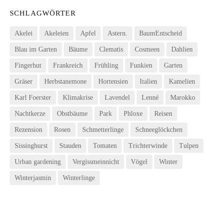
SCHLAGWÖRTER
Akelei
Akeleien
Apfel
Astern.
BaumEntscheid
Blau im Garten
Bäume
Clematis
Cosmeen
Dahlien
Fingerhut
Frankreich
Frühling
Funkien
Garten
Gräser
Herbstanemone
Hortensien
Italien
Kamelien
Karl Foerster
Klimakrise
Lavendel
Lenné
Marokko
Nachtkerze
Obstbäume
Park
Phloxe
Reisen
Rezension
Rosen
Schmetterlinge
Schneeglöckchen
Sissinghurst
Stauden
Tomaten
Trichterwinde
Tulpen
Urban gardening
Vergissmeinnicht
Vögel
Winter
Winterjasmin
Winterlinge