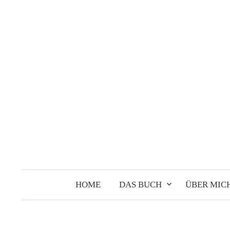
Springe
zum
Inhalt
HOME
DAS BUCH
ÜBER MIC