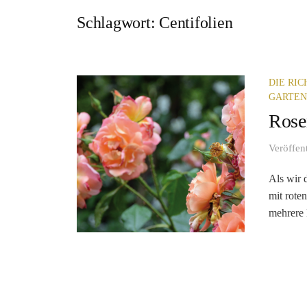
Schlagwort:
Centifolien
DIE RI
GARTEN
Rose
Veröffen
Als wir 
mit rote
mehrere K