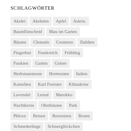
SCHLAGWÖRTER
Akelei
Akeleien
Apfel
Astern.
BaumEntscheid
Blau im Garten
Bäume
Clematis
Cosmeen
Dahlien
Fingerhut
Frankreich
Frühling
Funkien
Garten
Gräser
Herbstanemone
Hortensien
Italien
Kamelien
Karl Foerster
Klimakrise
Lavendel
Lenné
Marokko
Nachtkerze
Obstbäume
Park
Phloxe
Reisen
Rezension
Rosen
Schmetterlinge
Schneeglöckchen