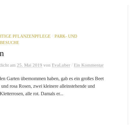
/
CHTIGE PFLANZENPFLEGE
PARK- UND
BESUCHE
n
/
tlicht
am
25. Mai 2019
von
EvaLuber
Ein Kommentar
den Garten übernommen haben, gab es ein großes Beet
n und rosa Rosen, zwei kleinere alleinstehende und
letterrosen, alle rot. Damals er...