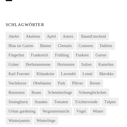
SCHLAGWÖRTER
Akelei
Akeleien
Apfel
Astern.
BaumEntscheid
Blau im Garten
Bäume
Clematis
Cosmeen
Dahlien
Fingerhut
Frankreich
Frühling
Funkien
Garten
Gräser
Herbstanemone
Hortensien
Italien
Kamelien
Karl Foerster
Klimakrise
Lavendel
Lenné
Marokko
Nachtkerze
Obstbäume
Park
Phloxe
Reisen
Rezension
Rosen
Schmetterlinge
Schneeglöckchen
Sissinghurst
Stauden
Tomaten
Trichterwinde
Tulpen
Urban gardening
Vergissmeinnicht
Vögel
Winter
Winterjasmin
Winterlinge