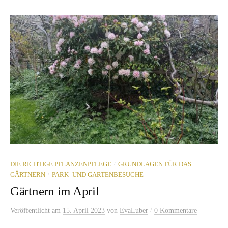
/
DIE RICHTIGE PFLANZENPFLEGE
GRUNDLAGEN FÜR DAS
/
GÄRTNERN
PARK- UND GARTENBESUCHE
Gärtnern im April
/
Veröffentlicht
am
15. April 2023
von
EvaLuber
0 Kommentare