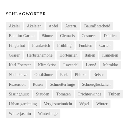
SCHLAGWÖRTER
Akelei
Akeleien
Apfel
Astern.
BaumEntscheid
Blau im Garten
Bäume
Clematis
Cosmeen
Dahlien
Fingerhut
Frankreich
Frühling
Funkien
Garten
Gräser
Herbstanemone
Hortensien
Italien
Kamelien
Karl Foerster
Klimakrise
Lavendel
Lenné
Marokko
Nachtkerze
Obstbäume
Park
Phloxe
Reisen
Rezension
Rosen
Schmetterlinge
Schneeglöckchen
Sissinghurst
Stauden
Tomaten
Trichterwinde
Tulpen
Urban gardening
Vergissmeinnicht
Vögel
Winter
Winterjasmin
Winterlinge