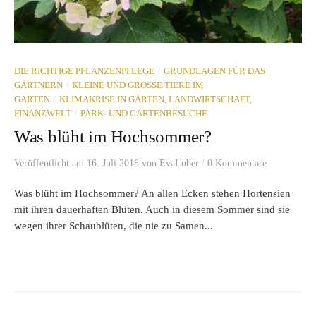
/
DIE RICHTIGE PFLANZENPFLEGE
GRUNDLAGEN FÜR DAS
/
GÄRTNERN
KLEINE UND GROSSE TIERE IM G
/
ARTEN
KLIMAKRISE IN GÄRTEN, LANDWIRTSCHAFT,
/
FINANZWELT
PARK- UND GARTENBESUCHE
Was blüht im Hochsommer?
/
Veröffentlicht
am
16. Juli 2018
von
EvaLuber
0 Kommentare
Was blüht im Hochsommer? An allen Ecken stehen Hortensien
mit ihren dauerhaften Blüten. Auch in diesem Sommer sind sie
wegen ihrer Schaublüten, die nie zu Samen...