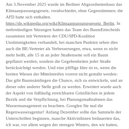
Am 3.November 2025 wurde im Berliner Abgeordnetenhaus das
Klimaanpassungsgesetz, verabschiedet, ohne Gegenstimmen; die
AFD hatte sich enthalten.
https://de.wikipedia.org/wiki/Klimaanpassungsgesetz_Berlin
. In
mehrstündigen Sitzungen hatten das Team des BaumEntscheids
zusammen mit Vertretern der CDU/SPD-Koalition
Unstimmigkeiten verhandelt, bei manchen Punkten sehen dies
auch die BE-Vertreter als Verbesserungen, etwa, wenn es nicht
mehr heißt, alle 15 m an jeder Straßenseite soll ein Baum
gepflanzt werden, sondern die Gegebenheiten jeder Straße
berücksichtigt werden. Und eine pfiffige Idee ist es, wenn die
breiten Wiesen der Mittelstreifen vorerst nicht gemäht werden:
Das gibt Baumsämlingen die Chance, sich zu entwickeln, und an
dieser oder anderer Stelle groß zu werden. Erweitert wurde auch
der Aspekt von fußläufig erreichbaren Grünflächen in jedem
Bezirk und die Verpflichtung, bei Planungsmaßnahmen das
Wassermanagement zu beachten. Googlen Sie mal die
Regenwasseragentur! Anfang Dezember sollte das Sammeln der
Unterschriften beginnen, manche AktivistInnen bedauerten das,
ich war, vor allem wegen der strengen Winters, den wir hatten,