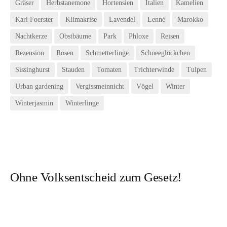
Gräser
Herbstanemone
Hortensien
Italien
Kamelien
Karl Foerster
Klimakrise
Lavendel
Lenné
Marokko
Nachtkerze
Obstbäume
Park
Phloxe
Reisen
Rezension
Rosen
Schmetterlinge
Schneeglöckchen
Sissinghurst
Stauden
Tomaten
Trichterwinde
Tulpen
Urban gardening
Vergissmeinnicht
Vögel
Winter
Winterjasmin
Winterlinge
Ohne Volksentscheid zum Gesetz!