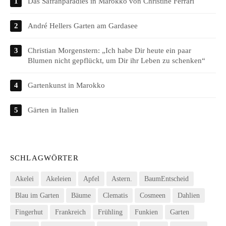
Das Safranparadies in Marokko von Christine Ferrari
André Hellers Garten am Gardasee
Christian Morgenstern: „Ich habe Dir heute ein paar
Blumen nicht gepflückt, um Dir ihr Leben zu schenken“
Gartenkunst in Marokko
Gärten in Italien
SCHLAGWÖRTER
Akelei
Akeleien
Apfel
Astern.
BaumEntscheid
Blau im Garten
Bäume
Clematis
Cosmeen
Dahlien
Fingerhut
Frankreich
Frühling
Funkien
Garten