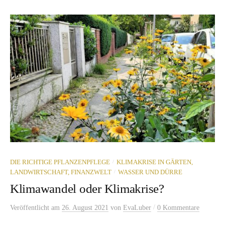
/
DIE RICHTIGE PFLANZENPFLEGE
KLIMAKRISE IN GÄRTEN,
/
LANDWIRTSCHAFT, FINANZWELT
WASSER UND DÜRRE
Klimawandel oder Klimakrise?
/
Veröffentlicht
am
26. August 2021
von
EvaLuber
0 Kommentare