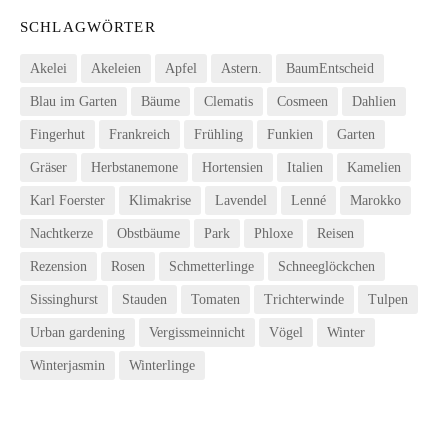
SCHLAGWÖRTER
Akelei
Akeleien
Apfel
Astern.
BaumEntscheid
Blau im Garten
Bäume
Clematis
Cosmeen
Dahlien
Fingerhut
Frankreich
Frühling
Funkien
Garten
Gräser
Herbstanemone
Hortensien
Italien
Kamelien
Karl Foerster
Klimakrise
Lavendel
Lenné
Marokko
Nachtkerze
Obstbäume
Park
Phloxe
Reisen
Rezension
Rosen
Schmetterlinge
Schneeglöckchen
Sissinghurst
Stauden
Tomaten
Trichterwinde
Tulpen
Urban gardening
Vergissmeinnicht
Vögel
Winter
Winterjasmin
Winterlinge