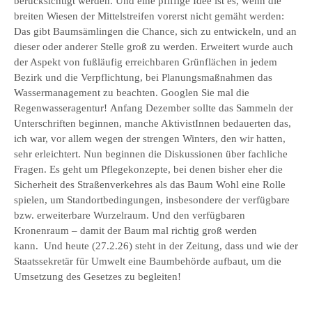
berücksichtigt werden. Und eine pfiffige Idee ist es, wenn die
breiten Wiesen der Mittelstreifen vorerst nicht gemäht werden:
Das gibt Baumsämlingen die Chance, sich zu entwickeln, und an
dieser oder anderer Stelle groß zu werden. Erweitert wurde auch
der Aspekt von fußläufig erreichbaren Grünflächen in jedem
Bezirk und die Verpflichtung, bei Planungsmaßnahmen das
Wassermanagement zu beachten. Googlen Sie mal die
Regenwasseragentur! Anfang Dezember sollte das Sammeln der
Unterschriften beginnen, manche AktivistInnen bedauerten das,
ich war, vor allem wegen der strengen Winters, den wir hatten,
sehr erleichtert. Nun beginnen die Diskussionen über fachliche
Fragen. Es geht um Pflegekonzepte, bei denen bisher eher die
Sicherheit des Straßenverkehres als das Baum Wohl eine Rolle
spielen, um Standortbedingungen, insbesondere der verfügbare
bzw. erweiterbare Wurzelraum. Und den verfügbaren
Kronenraum – damit der Baum mal richtig groß werden
kann. Und heute (27.2.26) steht in der Zeitung, dass und wie der
Staatssekretär für Umwelt eine Baumbehörde aufbaut, um die
Umsetzung des Gesetzes zu begleiten!