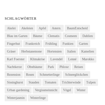
SCHLAGWÖRTER
Akelei
Akeleien
Apfel
Astern.
BaumEntscheid
Blau im Garten
Bäume
Clematis
Cosmeen
Dahlien
Fingerhut
Frankreich
Frühling
Funkien
Garten
Gräser
Herbstanemone
Hortensien
Italien
Kamelien
Karl Foerster
Klimakrise
Lavendel
Lenné
Marokko
Nachtkerze
Obstbäume
Park
Phloxe
Reisen
Rezension
Rosen
Schmetterlinge
Schneeglöckchen
Sissinghurst
Stauden
Tomaten
Trichterwinde
Tulpen
Urban gardening
Vergissmeinnicht
Vögel
Winter
Winterjasmin
Winterlinge