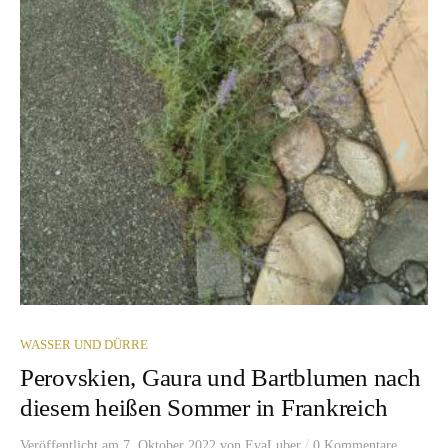
WASSER UND DÜRRE
Perovskien, Gaura und Bartblumen nach
diesem heißen Sommer in Frankreich
/
Veröffentlicht
am
7. Oktober 2022
von
EvaLuber
0 Kommentare