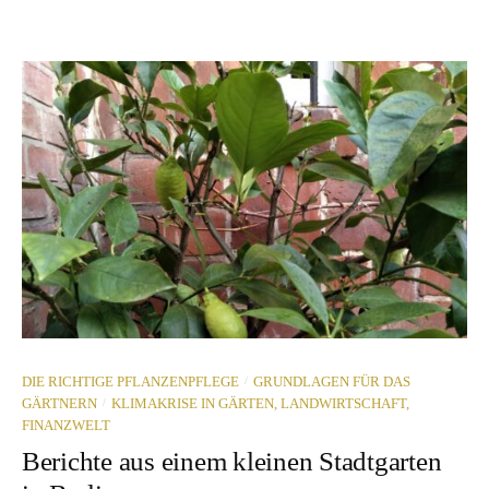
/
DIE RICHTIGE PFLANZENPFLEGE
GRUNDLAGEN FÜR DAS
/
GÄRTNERN
KLIMAKRISE IN GÄRTEN, LANDWIRTSCHAFT,
FINANZWELT
Berichte aus einem kleinen Stadtgarten