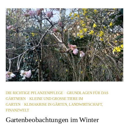
/
DIE RICHTIGE PFLANZENPFLEGE
GRUNDLAGEN FÜR DAS
/
GÄRTNERN
KLEINE UND GROSSE TIERE IM G
/
ARTEN
KLIMAKRISE IN GÄRTEN, LANDWIRTSCHAFT,
FINANZWELT
Gartenbeobachtungen im Winter