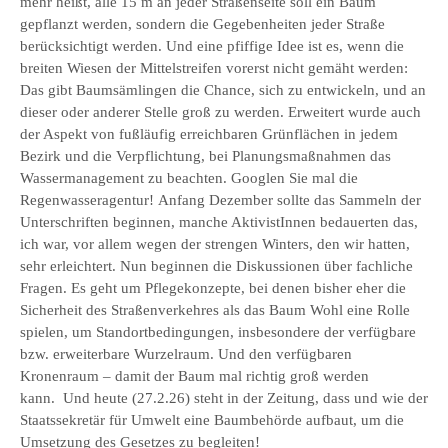
mehr heißt, alle 15 m an jeder Straßenseite soll ein Baum
gepflanzt werden, sondern die Gegebenheiten jeder Straße
berücksichtigt werden. Und eine pfiffige Idee ist es, wenn die
breiten Wiesen der Mittelstreifen vorerst nicht gemäht werden:
Das gibt Baumsämlingen die Chance, sich zu entwickeln, und an
dieser oder anderer Stelle groß zu werden. Erweitert wurde auch
der Aspekt von fußläufig erreichbaren Grünflächen in jedem
Bezirk und die Verpflichtung, bei Planungsmaßnahmen das
Wassermanagement zu beachten. Googlen Sie mal die
Regenwasseragentur! Anfang Dezember sollte das Sammeln der
Unterschriften beginnen, manche AktivistInnen bedauerten das,
ich war, vor allem wegen der strengen Winters, den wir hatten,
sehr erleichtert. Nun beginnen die Diskussionen über fachliche
Fragen. Es geht um Pflegekonzepte, bei denen bisher eher die
Sicherheit des Straßenverkehres als das Baum Wohl eine Rolle
spielen, um Standortbedingungen, insbesondere der verfügbare
bzw. erweiterbare Wurzelraum. Und den verfügbaren
Kronenraum – damit der Baum mal richtig groß werden
kann. Und heute (27.2.26) steht in der Zeitung, dass und wie der
Staatssekretär für Umwelt eine Baumbehörde aufbaut, um die
Umsetzung des Gesetzes zu begleiten!