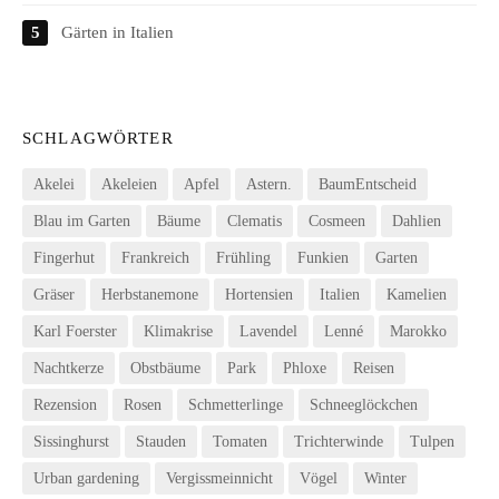
Gärten in Italien
SCHLAGWÖRTER
Akelei
Akeleien
Apfel
Astern.
BaumEntscheid
Blau im Garten
Bäume
Clematis
Cosmeen
Dahlien
Fingerhut
Frankreich
Frühling
Funkien
Garten
Gräser
Herbstanemone
Hortensien
Italien
Kamelien
Karl Foerster
Klimakrise
Lavendel
Lenné
Marokko
Nachtkerze
Obstbäume
Park
Phloxe
Reisen
Rezension
Rosen
Schmetterlinge
Schneeglöckchen
Sissinghurst
Stauden
Tomaten
Trichterwinde
Tulpen
Urban gardening
Vergissmeinnicht
Vögel
Winter