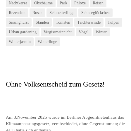
Nachtkerze
Obstbäume
Park
Phloxe
Reisen
Rezension
Rosen
Schmetterlinge
Schneeglöckchen
Sissinghurst
Stauden
Tomaten
Trichterwinde
Tulpen
Urban gardening
Vergissmeinnicht
Vögel
Winter
Winterjasmin
Winterlinge
Ohne Volksentscheid zum Gesetz!
Am 3.November 2025 wurde im Berliner Abgeordnetenhaus das
Klimaanpassungsgesetz, verabschiedet, ohne Gegenstimmen; die
AFD hatte sich enthalten.