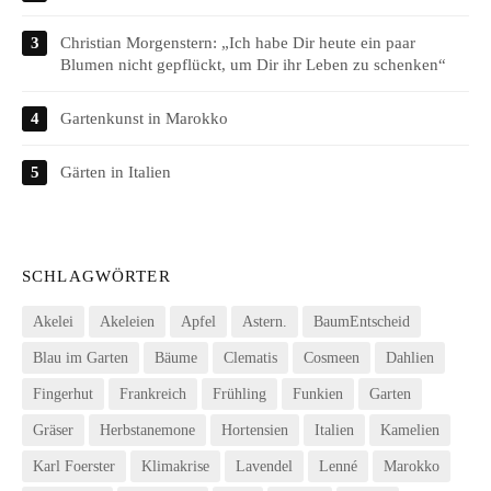
Christian Morgenstern: „Ich habe Dir heute ein paar
Blumen nicht gepflückt, um Dir ihr Leben zu schenken“
Gartenkunst in Marokko
Gärten in Italien
SCHLAGWÖRTER
Akelei
Akeleien
Apfel
Astern.
BaumEntscheid
Blau im Garten
Bäume
Clematis
Cosmeen
Dahlien
Fingerhut
Frankreich
Frühling
Funkien
Garten
Gräser
Herbstanemone
Hortensien
Italien
Kamelien
Karl Foerster
Klimakrise
Lavendel
Lenné
Marokko