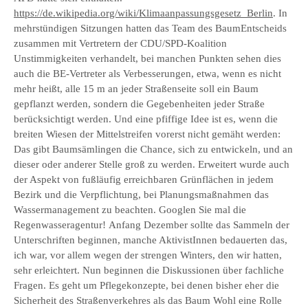
https://de.wikipedia.org/wiki/Klimaanpassungsgesetz_Berlin
. In
mehrstündigen Sitzungen hatten das Team des BaumEntscheids
zusammen mit Vertretern der CDU/SPD-Koalition
Unstimmigkeiten verhandelt, bei manchen Punkten sehen dies
auch die BE-Vertreter als Verbesserungen, etwa, wenn es nicht
mehr heißt, alle 15 m an jeder Straßenseite soll ein Baum
gepflanzt werden, sondern die Gegebenheiten jeder Straße
berücksichtigt werden. Und eine pfiffige Idee ist es, wenn die
breiten Wiesen der Mittelstreifen vorerst nicht gemäht werden:
Das gibt Baumsämlingen die Chance, sich zu entwickeln, und an
dieser oder anderer Stelle groß zu werden. Erweitert wurde auch
der Aspekt von fußläufig erreichbaren Grünflächen in jedem
Bezirk und die Verpflichtung, bei Planungsmaßnahmen das
Wassermanagement zu beachten. Googlen Sie mal die
Regenwasseragentur! Anfang Dezember sollte das Sammeln der
Unterschriften beginnen, manche AktivistInnen bedauerten das,
ich war, vor allem wegen der strengen Winters, den wir hatten,
sehr erleichtert. Nun beginnen die Diskussionen über fachliche
Fragen. Es geht um Pflegekonzepte, bei denen bisher eher die
Sicherheit des Straßenverkehres als das Baum Wohl eine Rolle