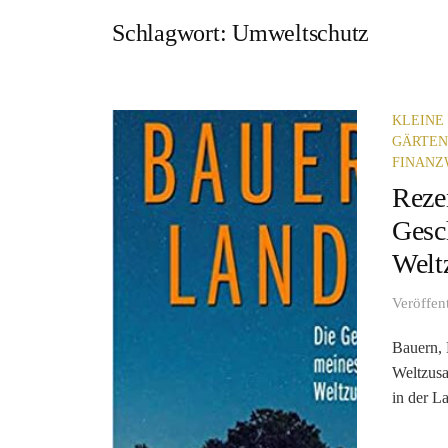
Schlagwort:
Umweltschutz
KLEINE 
GÄRTEN
FINANZ
Reze
Gesc
Welt
Veröffen
Bauern, 
Weltzus
in der L