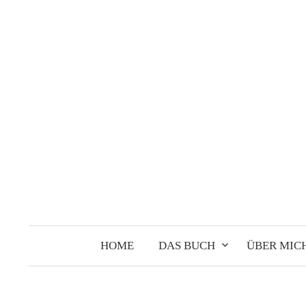
Springe
zum
Inhalt
HOME
DAS BUCH
ÜBER MIC