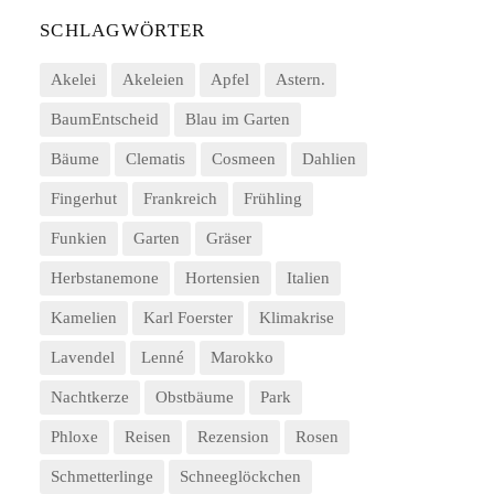
SCHLAGWÖRTER
Akelei
Akeleien
Apfel
Astern.
BaumEntscheid
Blau im Garten
Bäume
Clematis
Cosmeen
Dahlien
Fingerhut
Frankreich
Frühling
Funkien
Garten
Gräser
Herbstanemone
Hortensien
Italien
Kamelien
Karl Foerster
Klimakrise
Lavendel
Lenné
Marokko
Nachtkerze
Obstbäume
Park
Phloxe
Reisen
Rezension
Rosen
Schmetterlinge
Schneeglöckchen