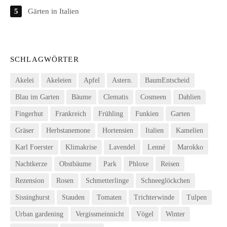
Gärten in Italien
SCHLAGWÖRTER
Akelei
Akeleien
Apfel
Astern.
BaumEntscheid
Blau im Garten
Bäume
Clematis
Cosmeen
Dahlien
Fingerhut
Frankreich
Frühling
Funkien
Garten
Gräser
Herbstanemone
Hortensien
Italien
Kamelien
Karl Foerster
Klimakrise
Lavendel
Lenné
Marokko
Nachtkerze
Obstbäume
Park
Phloxe
Reisen
Rezension
Rosen
Schmetterlinge
Schneeglöckchen
Sissinghurst
Stauden
Tomaten
Trichterwinde
Tulpen
Urban gardening
Vergissmeinnicht
Vögel
Winter