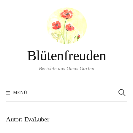
Springe
zum
Inhalt
Blütenfreuden
Berichte aus Omas Garten
Suchen
nach:
MENÜ
Autor:
EvaLuber