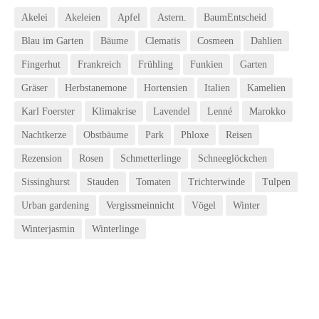
Akelei
Akeleien
Apfel
Astern.
BaumEntscheid
Blau im Garten
Bäume
Clematis
Cosmeen
Dahlien
Fingerhut
Frankreich
Frühling
Funkien
Garten
Gräser
Herbstanemone
Hortensien
Italien
Kamelien
Karl Foerster
Klimakrise
Lavendel
Lenné
Marokko
Nachtkerze
Obstbäume
Park
Phloxe
Reisen
Rezension
Rosen
Schmetterlinge
Schneeglöckchen
Sissinghurst
Stauden
Tomaten
Trichterwinde
Tulpen
Urban gardening
Vergissmeinnicht
Vögel
Winter
Winterjasmin
Winterlinge