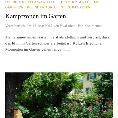
/
DIE RICHTIGE PFLANZENPFLEGE
GRUNDLAGEN FÜR DAS
/
GÄRTNERN
KLEINE UND GROSSE TIERE IM GARTEN
Kampfzonen im Garten
/
Veröffentlicht
am
13. Mai 2017
von
EvaLuber
Ein Kommentar
Man erinnert einen Garten meist als idyllisch und vergisst, dass
das Idyll im Garten schwer erarbeitet ist. Kurzen friedlichen
Momenten im Garten gehen lange, m...