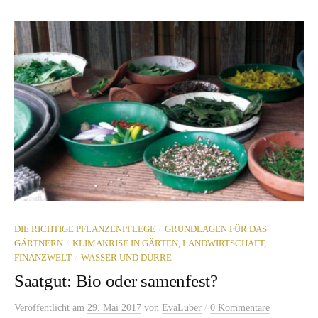
/
DIE RICHTIGE PFLANZENPFLEGE
GRUNDLAGEN FÜR DAS
/
GÄRTNERN
KLIMAKRISE IN GÄRTEN, LANDWIRTSCHAFT,
/
FINANZWELT
WASSER UND DÜRRE
Saatgut: Bio oder samenfest?
/
Veröffentlicht
am
29. Mai 2017
von
EvaLuber
0 Kommentare