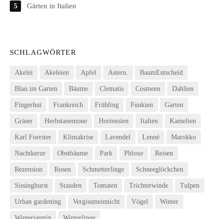
Gärten in Italien
SCHLAGWÖRTER
Akelei
Akeleien
Apfel
Astern.
BaumEntscheid
Blau im Garten
Bäume
Clematis
Cosmeen
Dahlien
Fingerhut
Frankreich
Frühling
Funkien
Garten
Gräser
Herbstanemone
Hortensien
Italien
Kamelien
Karl Foerster
Klimakrise
Lavendel
Lenné
Marokko
Nachtkerze
Obstbäume
Park
Phloxe
Reisen
Rezension
Rosen
Schmetterlinge
Schneeglöckchen
Sissinghurst
Stauden
Tomaten
Trichterwinde
Tulpen
Urban gardening
Vergissmeinnicht
Vögel
Winter
Winterjasmin
Winterlinge