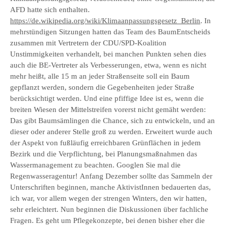
AFD hatte sich enthalten.
https://de.wikipedia.org/wiki/Klimaanpassungsgesetz_Berlin
. In
mehrstündigen Sitzungen hatten das Team des BaumEntscheids
zusammen mit Vertretern der CDU/SPD-Koalition
Unstimmigkeiten verhandelt, bei manchen Punkten sehen dies
auch die BE-Vertreter als Verbesserungen, etwa, wenn es nicht
mehr heißt, alle 15 m an jeder Straßenseite soll ein Baum
gepflanzt werden, sondern die Gegebenheiten jeder Straße
berücksichtigt werden. Und eine pfiffige Idee ist es, wenn die
breiten Wiesen der Mittelstreifen vorerst nicht gemäht werden:
Das gibt Baumsämlingen die Chance, sich zu entwickeln, und an
dieser oder anderer Stelle groß zu werden. Erweitert wurde auch
der Aspekt von fußläufig erreichbaren Grünflächen in jedem
Bezirk und die Verpflichtung, bei Planungsmaßnahmen das
Wassermanagement zu beachten. Googlen Sie mal die
Regenwasseragentur! Anfang Dezember sollte das Sammeln der
Unterschriften beginnen, manche AktivistInnen bedauerten das,
ich war, vor allem wegen der strengen Winters, den wir hatten,
sehr erleichtert. Nun beginnen die Diskussionen über fachliche
Fragen. Es geht um Pflegekonzepte, bei denen bisher eher die