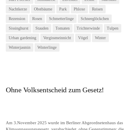
Nachtkerze
Obstbäume
Park
Phloxe
Reisen
Rezension
Rosen
Schmetterlinge
Schneeglöckchen
Sissinghurst
Stauden
Tomaten
Trichterwinde
Tulpen
Urban gardening
Vergissmeinnicht
Vögel
Winter
Winterjasmin
Winterlinge
Ohne Volksentscheid zum Gesetz!
Am 3.November 2025 wurde im Berliner Abgeordnetenhaus das
Klimaanpassungsgesetz, verabschiedet, ohne Gegenstimmen; die