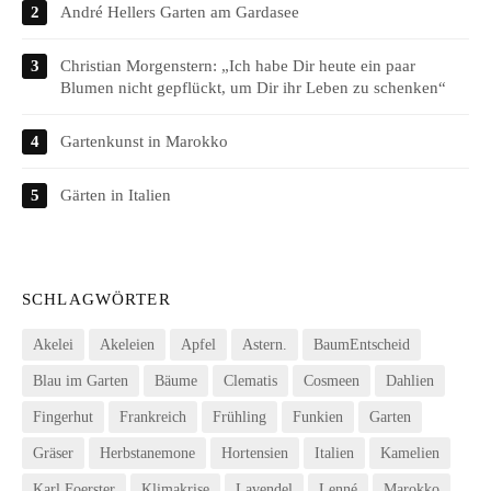
André Hellers Garten am Gardasee
Christian Morgenstern: „Ich habe Dir heute ein paar
Blumen nicht gepflückt, um Dir ihr Leben zu schenken“
Gartenkunst in Marokko
Gärten in Italien
SCHLAGWÖRTER
Akelei
Akeleien
Apfel
Astern.
BaumEntscheid
Blau im Garten
Bäume
Clematis
Cosmeen
Dahlien
Fingerhut
Frankreich
Frühling
Funkien
Garten
Gräser
Herbstanemone
Hortensien
Italien
Kamelien
Karl Foerster
Klimakrise
Lavendel
Lenné
Marokko