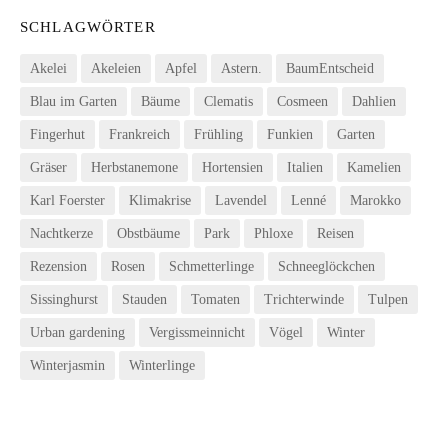
SCHLAGWÖRTER
Akelei
Akeleien
Apfel
Astern.
BaumEntscheid
Blau im Garten
Bäume
Clematis
Cosmeen
Dahlien
Fingerhut
Frankreich
Frühling
Funkien
Garten
Gräser
Herbstanemone
Hortensien
Italien
Kamelien
Karl Foerster
Klimakrise
Lavendel
Lenné
Marokko
Nachtkerze
Obstbäume
Park
Phloxe
Reisen
Rezension
Rosen
Schmetterlinge
Schneeglöckchen
Sissinghurst
Stauden
Tomaten
Trichterwinde
Tulpen
Urban gardening
Vergissmeinnicht
Vögel
Winter
Winterjasmin
Winterlinge