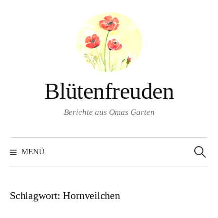
Springe
zum
Inhalt
Blütenfreuden
Berichte aus Omas Garten
Suchen
nach:
MENÜ
Schlagwort:
Hornveilchen