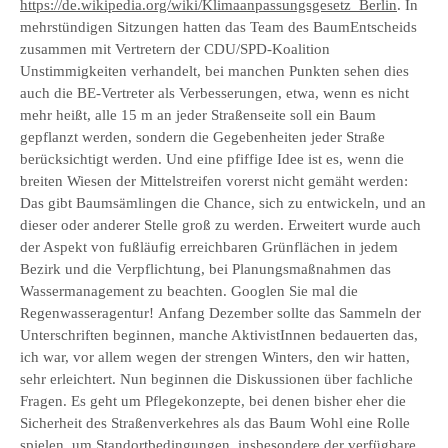
https://de.wikipedia.org/wiki/Klimaanpassungsgesetz_Berlin
. In
mehrstündigen Sitzungen hatten das Team des BaumEntscheids
zusammen mit Vertretern der CDU/SPD-Koalition
Unstimmigkeiten verhandelt, bei manchen Punkten sehen dies
auch die BE-Vertreter als Verbesserungen, etwa, wenn es nicht
mehr heißt, alle 15 m an jeder Straßenseite soll ein Baum
gepflanzt werden, sondern die Gegebenheiten jeder Straße
berücksichtigt werden. Und eine pfiffige Idee ist es, wenn die
breiten Wiesen der Mittelstreifen vorerst nicht gemäht werden:
Das gibt Baumsämlingen die Chance, sich zu entwickeln, und an
dieser oder anderer Stelle groß zu werden. Erweitert wurde auch
der Aspekt von fußläufig erreichbaren Grünflächen in jedem
Bezirk und die Verpflichtung, bei Planungsmaßnahmen das
Wassermanagement zu beachten. Googlen Sie mal die
Regenwasseragentur! Anfang Dezember sollte das Sammeln der
Unterschriften beginnen, manche AktivistInnen bedauerten das,
ich war, vor allem wegen der strengen Winters, den wir hatten,
sehr erleichtert. Nun beginnen die Diskussionen über fachliche
Fragen. Es geht um Pflegekonzepte, bei denen bisher eher die
Sicherheit des Straßenverkehres als das Baum Wohl eine Rolle
spielen, um Standortbedingungen, insbesondere der verfügbare