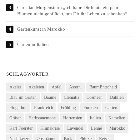
Christian Morgenstern: „Ich habe Dir heute ein paar
Blumen nicht gepflückt, um Dir ihr Leben zu schenken“
Gartenkunst in Marokko
Gärten in Italien
SCHLAGWÖRTER
Akelei
Akeleien
Apfel
Astern.
BaumEntscheid
Blau im Garten
Bäume
Clematis
Cosmeen
Dahlien
Fingerhut
Frankreich
Frühling
Funkien
Garten
Gräser
Herbstanemone
Hortensien
Italien
Kamelien
Karl Foerster
Klimakrise
Lavendel
Lenné
Marokko
Nachtkerze
Obstbäume
Park
Phloxe
Reisen