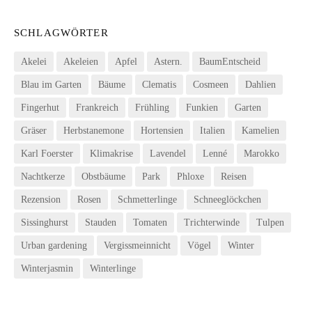
SCHLAGWÖRTER
Akelei
Akeleien
Apfel
Astern.
BaumEntscheid
Blau im Garten
Bäume
Clematis
Cosmeen
Dahlien
Fingerhut
Frankreich
Frühling
Funkien
Garten
Gräser
Herbstanemone
Hortensien
Italien
Kamelien
Karl Foerster
Klimakrise
Lavendel
Lenné
Marokko
Nachtkerze
Obstbäume
Park
Phloxe
Reisen
Rezension
Rosen
Schmetterlinge
Schneeglöckchen
Sissinghurst
Stauden
Tomaten
Trichterwinde
Tulpen
Urban gardening
Vergissmeinnicht
Vögel
Winter
Winterjasmin
Winterlinge