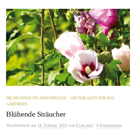
/
DIE RICHTIGE PFLANZENPFLEGE
GRUNDLAGEN FÜR DAS
GÄRTNERN
Blühende Sträucher
/
Veröffentlicht
am
18. Februar 2019
von
EvaLuber
0 Kommentare