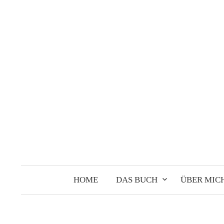
Springe
zum
Inhalt
HOME
DAS BUCH
ÜBER MIC