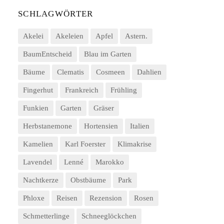
SCHLAGWÖRTER
Akelei
Akeleien
Apfel
Astern.
BaumEntscheid
Blau im Garten
Bäume
Clematis
Cosmeen
Dahlien
Fingerhut
Frankreich
Frühling
Funkien
Garten
Gräser
Herbstanemone
Hortensien
Italien
Kamelien
Karl Foerster
Klimakrise
Lavendel
Lenné
Marokko
Nachtkerze
Obstbäume
Park
Phloxe
Reisen
Rezension
Rosen
Schmetterlinge
Schneeglöckchen