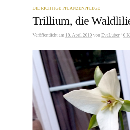
DIE RICHTIGE PFLANZENPFLEGE
Trillium, die Waldlili
/
Veröffentlicht
am
18. April 2019
von
EvaLuber
0 K