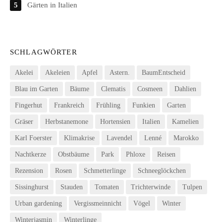
Gärten in Italien
SCHLAGWÖRTER
Akelei
Akeleien
Apfel
Astern.
BaumEntscheid
Blau im Garten
Bäume
Clematis
Cosmeen
Dahlien
Fingerhut
Frankreich
Frühling
Funkien
Garten
Gräser
Herbstanemone
Hortensien
Italien
Kamelien
Karl Foerster
Klimakrise
Lavendel
Lenné
Marokko
Nachtkerze
Obstbäume
Park
Phloxe
Reisen
Rezension
Rosen
Schmetterlinge
Schneeglöckchen
Sissinghurst
Stauden
Tomaten
Trichterwinde
Tulpen
Urban gardening
Vergissmeinnicht
Vögel
Winter
Winterjasmin
Winterlinge