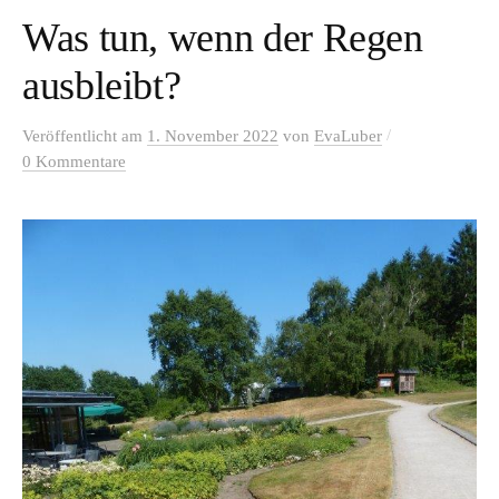
Was tun, wenn der Regen
ausbleibt?
/
Veröffentlicht
am
1. November 2022
von
EvaLuber
0 Kommentare