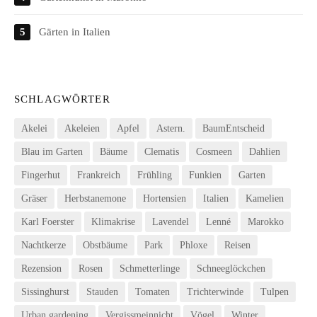
Gärten in Italien
SCHLAGWÖRTER
Akelei
Akeleien
Apfel
Astern.
BaumEntscheid
Blau im Garten
Bäume
Clematis
Cosmeen
Dahlien
Fingerhut
Frankreich
Frühling
Funkien
Garten
Gräser
Herbstanemone
Hortensien
Italien
Kamelien
Karl Foerster
Klimakrise
Lavendel
Lenné
Marokko
Nachtkerze
Obstbäume
Park
Phloxe
Reisen
Rezension
Rosen
Schmetterlinge
Schneeglöckchen
Sissinghurst
Stauden
Tomaten
Trichterwinde
Tulpen
Urban gardening
Vergissmeinnicht
Vögel
Winter