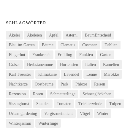
SCHLAGWÖRTER
Akelei
Akeleien
Apfel
Astern.
BaumEntscheid
Blau im Garten
Bäume
Clematis
Cosmeen
Dahlien
Fingerhut
Frankreich
Frühling
Funkien
Garten
Gräser
Herbstanemone
Hortensien
Italien
Kamelien
Karl Foerster
Klimakrise
Lavendel
Lenné
Marokko
Nachtkerze
Obstbäume
Park
Phloxe
Reisen
Rezension
Rosen
Schmetterlinge
Schneeglöckchen
Sissinghurst
Stauden
Tomaten
Trichterwinde
Tulpen
Urban gardening
Vergissmeinnicht
Vögel
Winter
Winterjasmin
Winterlinge