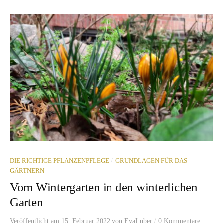
/
DIE RICHTIGE PFLANZENPFLEGE
GRUNDLAGEN FÜR DAS
GÄRTNERN
Vom Wintergarten in den winterlichen
Garten
/
Veröffentlicht
am
15. Februar 2022
von
EvaLuber
0 Kommentare