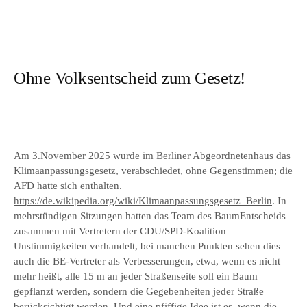
Ohne Volksentscheid zum Gesetz!
Am 3.November 2025 wurde im Berliner Abgeordnetenhaus das
Klimaanpassungsgesetz, verabschiedet, ohne Gegenstimmen; die
AFD hatte sich enthalten.
https://de.wikipedia.org/wiki/Klimaanpassungsgesetz_Berlin
. In
mehrstündigen Sitzungen hatten das Team des BaumEntscheids
zusammen mit Vertretern der CDU/SPD-Koalition
Unstimmigkeiten verhandelt, bei manchen Punkten sehen dies
auch die BE-Vertreter als Verbesserungen, etwa, wenn es nicht
mehr heißt, alle 15 m an jeder Straßenseite soll ein Baum
gepflanzt werden, sondern die Gegebenheiten jeder Straße
berücksichtigt werden. Und eine pfiffige Idee ist es, wenn die