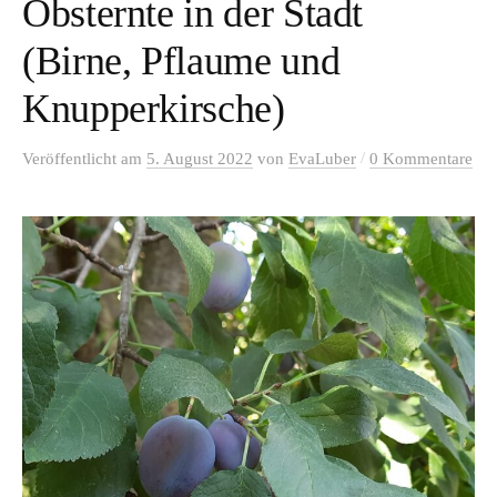
Obsternte in der Stadt
(Birne, Pflaume und
Knupperkirsche)
/
Veröffentlicht
am
5. August 2022
von
EvaLuber
0 Kommentare