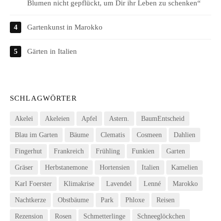
Blumen nicht gepflückt, um Dir ihr Leben zu schenken“
Gartenkunst in Marokko
Gärten in Italien
SCHLAGWÖRTER
Akelei
Akeleien
Apfel
Astern.
BaumEntscheid
Blau im Garten
Bäume
Clematis
Cosmeen
Dahlien
Fingerhut
Frankreich
Frühling
Funkien
Garten
Gräser
Herbstanemone
Hortensien
Italien
Kamelien
Karl Foerster
Klimakrise
Lavendel
Lenné
Marokko
Nachtkerze
Obstbäume
Park
Phloxe
Reisen
Rezension
Rosen
Schmetterlinge
Schneeglöckchen