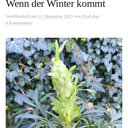
Wenn der Winter kommt
/
Veröffentlicht
am
23. Dezember 2023
von
EvaLuber
0 Kommentare