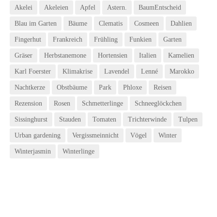
Akelei
Akeleien
Apfel
Astern.
BaumEntscheid
Blau im Garten
Bäume
Clematis
Cosmeen
Dahlien
Fingerhut
Frankreich
Frühling
Funkien
Garten
Gräser
Herbstanemone
Hortensien
Italien
Kamelien
Karl Foerster
Klimakrise
Lavendel
Lenné
Marokko
Nachtkerze
Obstbäume
Park
Phloxe
Reisen
Rezension
Rosen
Schmetterlinge
Schneeglöckchen
Sissinghurst
Stauden
Tomaten
Trichterwinde
Tulpen
Urban gardening
Vergissmeinnicht
Vögel
Winter
Winterjasmin
Winterlinge